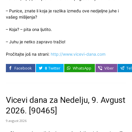
– Punice, znate li koja je razlika između ove nedjeljne juhe i
vašeg mišljenja?
– Koja? – pita ona ljutito.
– Juhu je netko zapravo tražio!
Pročitajte još na strani:
http://www.vicevi-dana.com
Facebook
0
Twitter
WhatsApp
Viber
Te
Vicevi dana za Nedelju, 9. Avgust
2026. [90465]
9.avgust 2026