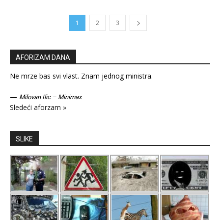
1
2
3
AFORIZAM DANA
Ne mrze bas svi vlast. Znam jednog ministra.
—
Milovan Ilic – Minimax
Sledeći aforzam »
SLIKE