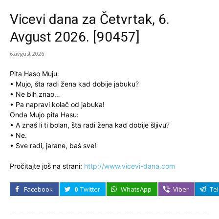
Vicevi dana za Četvrtak, 6.
Avgust 2026. [90457]
6.avgust 2026
Pita Haso Muju:
• Mujo, šta radi žena kad dobije jabuku?
• Ne bih znao…
• Pa napravi kolač od jabuka!
Onda Mujo pita Hasu:
• A znaš li ti bolan, šta radi žena kad dobije šljivu?
• Ne.
• Sve radi, jarane, baš sve!
Pročitajte još na strani:
http://www.vicevi-dana.com
Facebook
0
Twitter
WhatsApp
Viber
Te