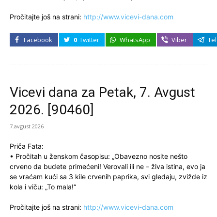
Pročitajte još na strani:
http://www.vicevi-dana.com
Facebook
0
Twitter
WhatsApp
Viber
Te
Vicevi dana za Petak, 7. Avgust
2026. [90460]
7.avgust 2026
Priča Fata:
• Pročitah u ženskom časopisu: „Obavezno nosite nešto
crveno da budete primećeni! Verovali ili ne – živa istina, evo ja
se vraćam kući sa 3 kile crvenih paprika, svi gledaju, zvižde iz
kola i viču: „To mala!“
Pročitajte još na strani:
http://www.vicevi-dana.com