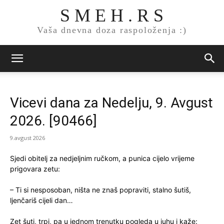
S M E H . R S
Vaša dnevna doza raspoloženja :)
Vicevi dana za Nedelju, 9. Avgust
2026. [90466]
9.avgust 2026
Sjedi obitelj za nedjeljnim ručkom, a punica cijelo vrijeme
prigovara zetu:
– Ti si nesposoban, ništa ne znaš popraviti, stalno šutiš,
ljenčariš cijeli dan…
Zet šuti, trpi, pa u jednom trenutku pogleda u juhu i kaže: