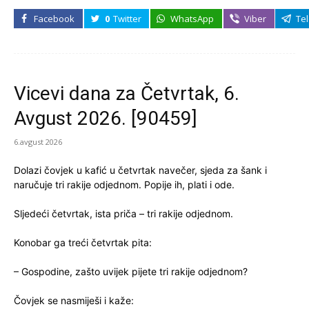
Facebook
0
Twitter
WhatsApp
Viber
Te
Vicevi dana za Četvrtak, 6.
Avgust 2026. [90459]
6.avgust 2026
Dolazi čovjek u kafić u četvrtak navečer, sjeda za šank i
naručuje tri rakije odjednom. Popije ih, plati i ode.
Sljedeći četvrtak, ista priča – tri rakije odjednom.
Konobar ga treći četvrtak pita:
– Gospodine, zašto uvijek pijete tri rakije odjednom?
Čovjek se nasmiješi i kaže: