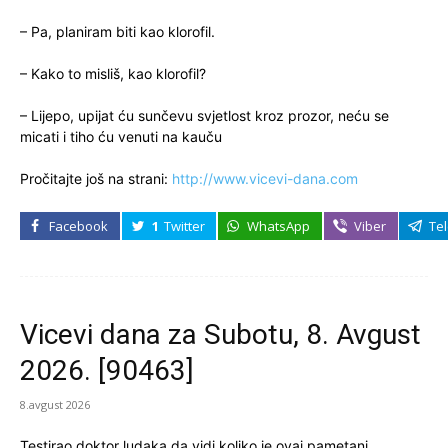
– Pa, planiram biti kao klorofil.
– Kako to misliš, kao klorofil?
– Lijepo, upijat ću sunčevu svjetlost kroz prozor, neću se
micati i tiho ću venuti na kauču
Pročitajte još na strani:
http://www.vicevi-dana.com
Facebook
1
Twitter
WhatsApp
Viber
Te
Vicevi dana za Subotu, 8. Avgust
2026. [90463]
8.avgust 2026
Testirao doktor ludaka da vidi koliko je ovaj pametani.