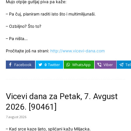
Mujo otpije gutljaj piva pa kaže:
– Pa čuj, planiram raditi isto što i multimilijunaši.
– Ozbiljno? Što to?
– Pa ništa…
Pročitajte još na strani:
http://www.vicevi-dana.com
Facebook
0
Twitter
WhatsApp
Viber
Te
Vicevi dana za Petak, 7. Avgust
2026. [90461]
7.avgust 2026
– Kad srce kaze ljeto, splićani kažu Miljacka.