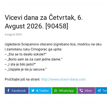
Vicevi dana za Četvrtak, 6.
Avgust 2026. [90458]
6.avgust 2026
Ugledavsi Scepanovo oteceno izgrebano lice, modricu na oku
i zamotanu ruku Crnogorac ga upita:
– „Sta se to desilo sokole?“
– „Borio sam se za cast jedne dame.“
– „I sta je bilo jado?“
– „Uspjela je da ju sacuva.“
Pročitajte još na strani:
http://www.vicevi-dana.com
Facebook
0
Twitter
WhatsApp
Viber
Te