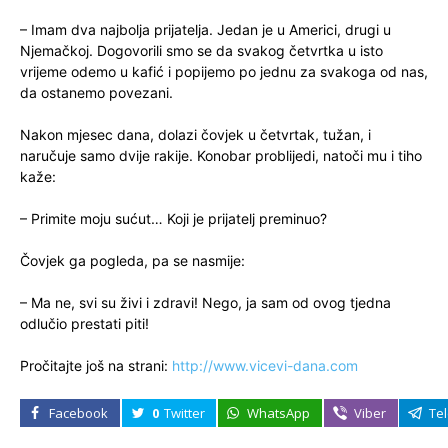
– Imam dva najbolja prijatelja. Jedan je u Americi, drugi u
Njemačkoj. Dogovorili smo se da svakog četvrtka u isto
vrijeme odemo u kafić i popijemo po jednu za svakoga od nas,
da ostanemo povezani.
Nakon mjesec dana, dolazi čovjek u četvrtak, tužan, i
naručuje samo dvije rakije. Konobar problijedi, natoči mu i tiho
kaže:
– Primite moju sućut… Koji je prijatelj preminuo?
Čovjek ga pogleda, pa se nasmije:
– Ma ne, svi su živi i zdravi! Nego, ja sam od ovog tjedna
odlučio prestati piti!
Pročitajte još na strani:
http://www.vicevi-dana.com
Facebook
0
Twitter
WhatsApp
Viber
Te