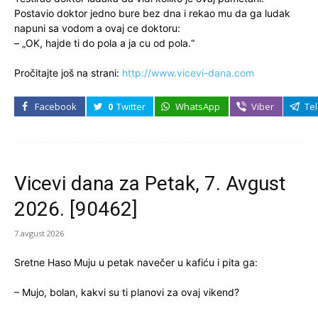
Postavio doktor jedno bure bez dna i rekao mu da ga ludak
napuni sa vodom a ovaj ce doktoru:
– „OK, hajde ti do pola a ja cu od pola.“
Pročitajte još na strani:
http://www.vicevi-dana.com
Facebook
0
Twitter
WhatsApp
Viber
Te
Vicevi dana za Petak, 7. Avgust
2026. [90462]
7.avgust 2026
Sretne Haso Muju u petak navečer u kafiću i pita ga:
– Mujo, bolan, kakvi su ti planovi za ovaj vikend?