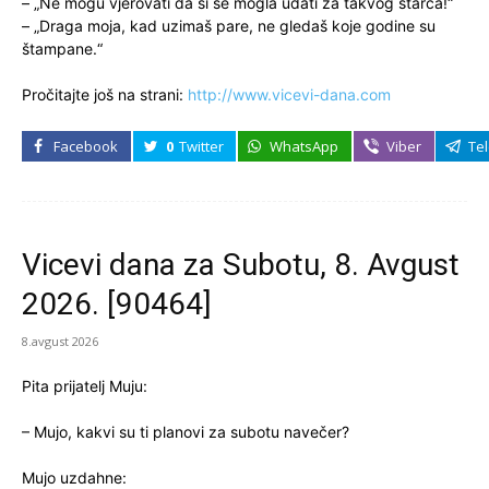
– „Ne mogu vjerovati da si se mogla udati za takvog starca!“
– „Draga moja, kad uzimaš pare, ne gledaš koje godine su
štampane.“
Pročitajte još na strani:
http://www.vicevi-dana.com
Facebook
0
Twitter
WhatsApp
Viber
Te
Vicevi dana za Subotu, 8. Avgust
2026. [90464]
8.avgust 2026
Pita prijatelj Muju:
– Mujo, kakvi su ti planovi za subotu navečer?
Mujo uzdahne: