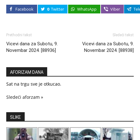
Facebook
0
Twitter
WhatsApp
Viber
Tel
Prethodni tekst
Sledeći tekst
Vicevi dana za Subotu, 9.
Vicevi dana za Subotu, 9.
Novembar 2024. [88936]
Novembar 2024. [88938]
AFORIZAM DANA
Sat na trgu sve je otkucao.
Sledeći aforzam »
SLIKE