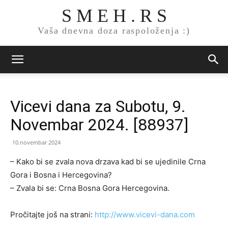
S M E H . R S
Vaša dnevna doza raspoloženja :)
Vicevi dana za Subotu, 9.
Novembar 2024. [88937]
10.novembar 2024
– Kako bi se zvala nova drzava kad bi se ujedinile Crna
Gora i Bosna i Hercegovina?
– Zvala bi se: Crna Bosna Gora Hercegovina.
Pročitajte još na strani:
http://www.vicevi-dana.com