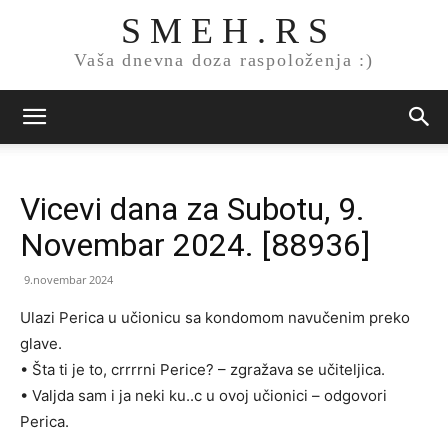
S M E H . R S
Vaša dnevna doza raspoloženja :)
Vicevi dana za Subotu, 9.
Novembar 2024. [88936]
9.novembar 2024
Ulazi Perica u učionicu sa kondomom navučenim preko
glave.
• Šta ti je to, crrrrni Perice? – zgražava se učiteljica.
• Valjda sam i ja neki ku..c u ovoj učionici – odgovori
Perica.