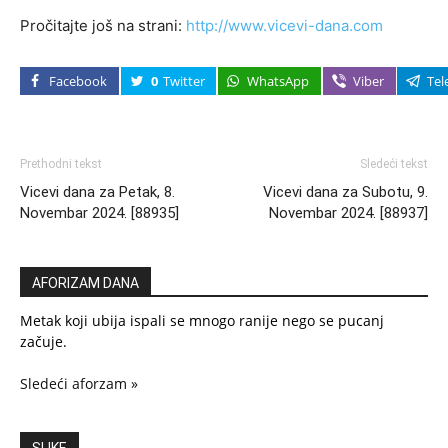
Pročitajte još na strani:
http://www.vicevi-dana.com
Facebook
0
Twitter
WhatsApp
Viber
Tel
Prethodni tekst
Sledeći tekst
Vicevi dana za Petak, 8.
Vicevi dana za Subotu, 9.
Novembar 2024. [88935]
Novembar 2024. [88937]
AFORIZAM DANA
Metak koji ubija ispali se mnogo ranije nego se pucanj
začuje.
Sledeći aforzam »