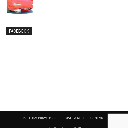
FACEBOOK
POLITIKA PRIVATNOSTI
DISCLAIMER
KONTAKT
©
S M E H . R S
- 2026