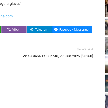
nego u glavu.“
ana.com
Viber
Telegram
Facebook Messenger
Sledeći tekst
Vicevi dana za Subotu, 27. Jun 2026. [90360]