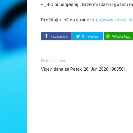
– „Bio bi uspjesniji. Brze mi ulazi u guzicu 
Pročitajte još na strani:
http://www.vicevi-d
Facebook
0
Twitter
WhatsApp
Prethodni tekst
Vicevi dana za Petak, 26. Jun 2026. [90358]