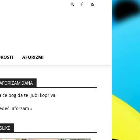
ROSTI
AFORIZMI
AFORIZAM DANA
 će bog da te ljubi kopriva.
edeći aforzam »
SLIKE