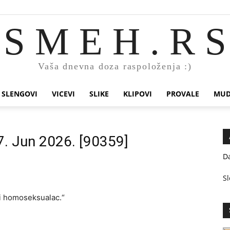
S M E H . R S
Vaša dnevna doza raspoloženja :)
SLENGOVI
VICEVI
SLIKE
KLIPOVI
PROVALE
MUD
7. Jun 2026. [90359]
Da
Sl
ili homoseksualac.“