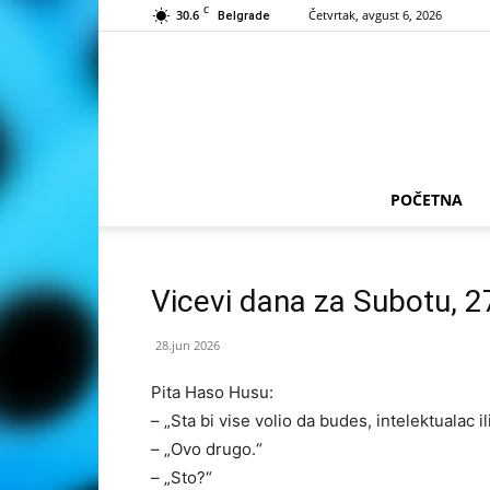
C
30.6
Četvrtak, avgust 6, 2026
Belgrade
POČETNA
Vicevi dana za Subotu, 2
28.jun 2026
Pita Haso Husu:
– „Sta bi vise volio da budes, intelektualac 
– „Ovo drugo.“
– „Sto?“