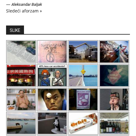
—
Aleksandar Baljak
Sledeći aforzam »
SLIKE