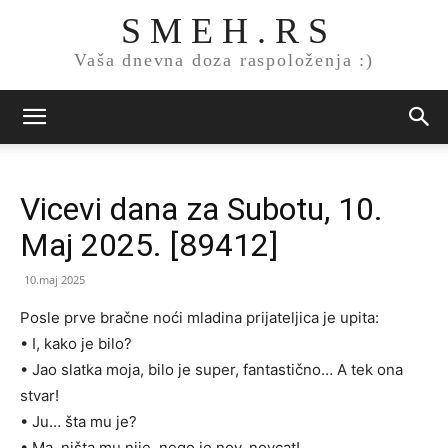
S M E H . R S
Vaša dnevna doza raspoloženja :)
Vicevi dana za Subotu, 10.
Maj 2025. [89412]
10.maj 2025
Posle prve bračne noći mladina prijateljica je upita:
• I, kako je bilo?
• Jao slatka moja, bilo je super, fantastično… A tek ona
stvar!
• Ju… šta mu je?
• Ma, ništa mu nije, nego je nov, novcat!