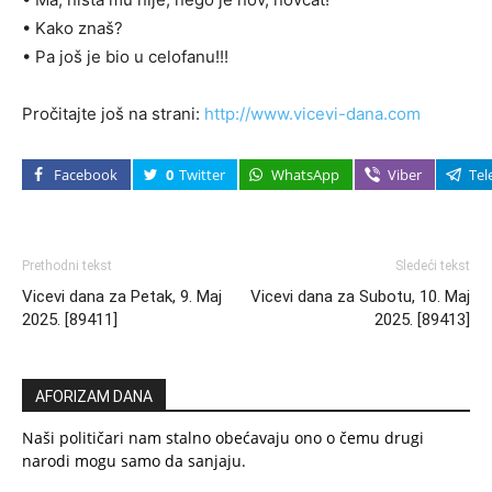
• Kako znaš?
• Pa još je bio u celofanu!!!
Pročitajte još na strani:
http://www.vicevi-dana.com
Facebook
0
Twitter
WhatsApp
Viber
Tel
Prethodni tekst
Sledeći tekst
Vicevi dana za Petak, 9. Maj
Vicevi dana za Subotu, 10. Maj
2025. [89411]
2025. [89413]
AFORIZAM DANA
Naši političari nam stalno obećavaju ono o čemu drugi
narodi mogu samo da sanjaju.