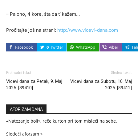
– Pa ono, 4 kore, šta da t’ kažem…
Pročitajte još na strani:
http://www.vicevi-dana.com
Facebook
0
Twitter
WhatsApp
Viber
Tel
Prethodni tekst
Sledeći tekst
Vicevi dana za Petak, 9. Maj
Vicevi dana za Subotu, 10. Maj
2025. [89410]
2025. [89412]
AFORIZAM DANA
«Natezanje boli», reče kurton pri tom misleći na sebe.
Sledeći aforzam »