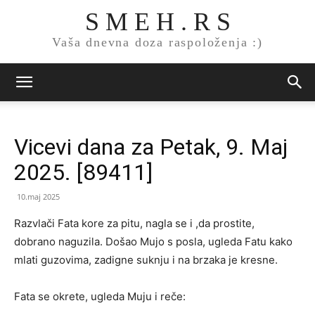
S M E H . R S
Vaša dnevna doza raspoloženja :)
Vicevi dana za Petak, 9. Maj
2025. [89411]
10.maj 2025
Razvlači Fata kore za pitu, nagla se i ,da prostite,
dobrano naguzila. Dоšao Mujo s posla, ugleda Fatu kako
mlati guzovima, zadigne suknju i na brzaka je kresne.
Fata se okrete, ugleda Muju i reče: