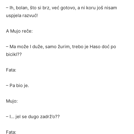
– Ih, bolan, što si brz, već gotovo, a ni koru još nisam
uspjela razvuć!
A Mujo reče:
– Ma može I duže, samo žurim, trebo je Haso doć po
bicikl??
Fata:
– Pa bio je.
Mujo:
– I… jel se dugo zadrž’o??
Fata: