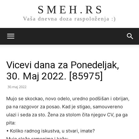
S M E H . R S
Vaša dnevna doza raspoloženja :)
Vicevi dana za Ponedeljak,
30. Maj 2022. [85975]
30.maj 2022
Mujo se skockao, novo odelo, uredno podšišan i obrijan,
pa na razgovor za posao. Kad je stigao, samouvereno
ulazi i seda za sto. Žena za stolom čita njegov CV, pa ga
pita:
• Koliko radnog iskustva, u stvari, imate?
Mujo sleže ramenima i kaže: