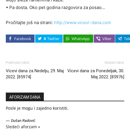
• Pa dosta. Oko pet godina razgovora za posao…
Pročitajte još na strani:
http://www.vicevi-dana.com
Facebook
0
Twitter
WhatsApp
Viber
Tel
Prethodni tekst
Sledeći tekst
Vicevi dana za Nedelju, 29. Maj
Vicevi dana za Ponedeljak, 30.
2022. [85974]
Maj 2022. [85976]
AFORIZAM DANA
Posle je mogu i zajedno koristiti.
—
Dušan Radović
Sledeći aforzam »