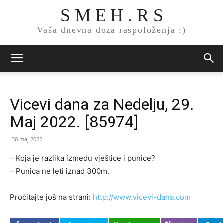
S M E H . R S
Vaša dnevna doza raspoloženja :)
Vicevi dana za Nedelju, 29.
Maj 2022. [85974]
30.maj 2022
– Koja je razlika izmedu vještice i punice?
– Punica ne leti iznad 300m.
Pročitajte još na strani:
http://www.vicevi-dana.com