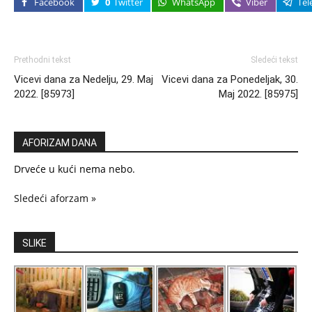
Facebook
0
Twitter
WhatsApp
Viber
Tel
Prethodni tekst
Sledeći tekst
Vicevi dana za Nedelju, 29. Maj
Vicevi dana za Ponedeljak, 30.
2022. [85973]
Maj 2022. [85975]
AFORIZAM DANA
Drveće u kući nema nebo.
Sledeći aforzam »
SLIKE