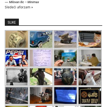
—
Milovan Ilic – Minimax
Sledeći aforzam »
SLIKE