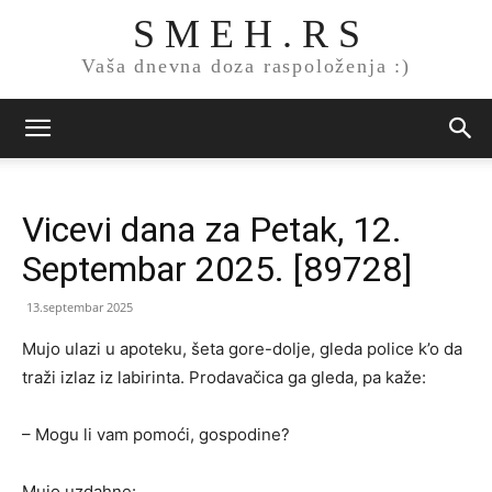
S M E H . R S
Vaša dnevna doza raspoloženja :)
Vicevi dana za Petak, 12.
Septembar 2025. [89728]
13.septembar 2025
Mujo ulazi u apoteku, šeta gore-dolje, gleda police k’o da
traži izlaz iz labirinta. Prodavačica ga gleda, pa kaže:
– Mogu li vam pomoći, gospodine?
Mujo uzdahne: