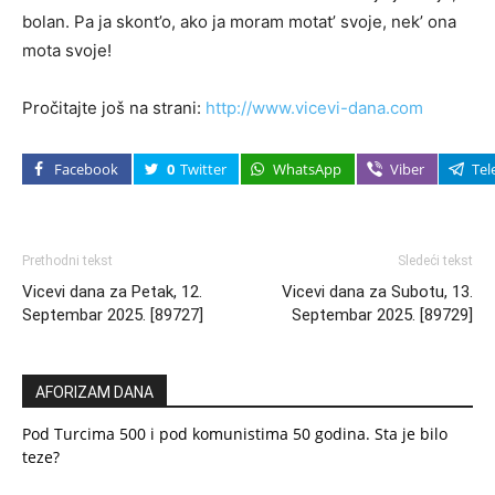
bolan. Pa ja skont’o, ako ja moram motat’ svoje, nek’ ona
mota svoje!
Pročitajte još na strani:
http://www.vicevi-dana.com
Facebook
0
Twitter
WhatsApp
Viber
Tel
Prethodni tekst
Sledeći tekst
Vicevi dana za Petak, 12.
Vicevi dana za Subotu, 13.
Septembar 2025. [89727]
Septembar 2025. [89729]
AFORIZAM DANA
Pod Turcima 500 i pod komunistima 50 godina. Sta je bilo
teze?