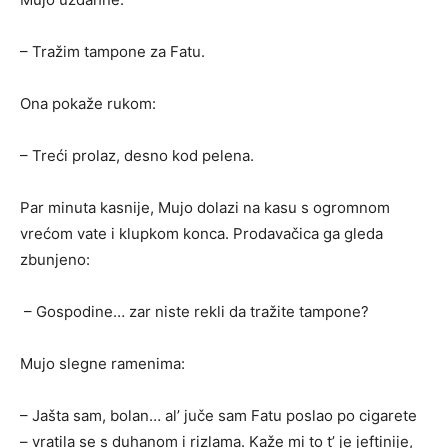
– Tražim tampone za Fatu.
Ona pokaže rukom:
– Treći prolaz, desno kod pelena.
Par minuta kasnije, Mujo dolazi na kasu s ogromnom
vrećom vate i klupkom konca. Prodavačica ga gleda
zbunjeno:
– Gospodine… zar niste rekli da tražite tampone?
Mujo slegne ramenima:
– Jašta sam, bolan… al’ juče sam Fatu poslao po cigarete
– vratila se s duhanom i rizlama. Kaže mi to t’ je jeftinije,