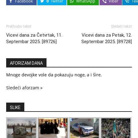
Facebook
0
Twitter
WhatsApp
Viber
Tel
Prethodni tekst
Sledeći tekst
Vicevi dana za Četvrtak, 11.
Vicevi dana za Petak, 12.
Septembar 2025. [89726]
Septembar 2025. [89728]
AFORIZAM DANA
Mnoge devojke vole da pokazuju noge, a i šire.
Sledeći aforzam »
SLIKE