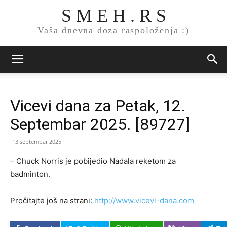
S M E H . R S
Vaša dnevna doza raspoloženja :)
Vicevi dana za Petak, 12.
Septembar 2025. [89727]
13.septembar 2025
– Chuck Norris je pobijedio Nadala reketom za
badminton.
Pročitajte još na strani:
http://www.vicevi-dana.com