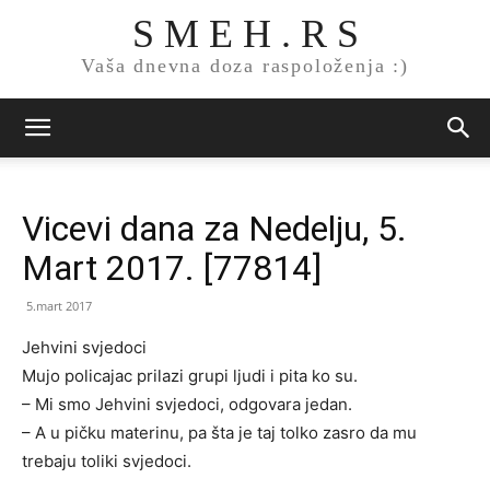
S M E H . R S
Vaša dnevna doza raspoloženja :)
Vicevi dana za Nedelju, 5.
Mart 2017. [77814]
5.mart 2017
Jehvini svjedoci
Mujo policajac prilazi grupi ljudi i pita ko su.
– Mi smo Jehvini svjedoci, odgovara jedan.
– A u pičku materinu, pa šta je taj tolko zasro da mu
trebaju toliki svjedoci.