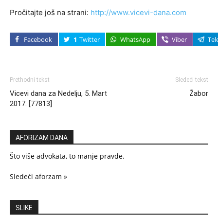
Pročitajte još na strani:
http://www.vicevi-dana.com
Facebook
1
Twitter
WhatsApp
Viber
Tel
Prethodni tekst
Sledeći tekst
Vicevi dana za Nedelju, 5. Mart
Žabor
2017. [77813]
AFORIZAM DANA
Što više advokata, to manje pravde.
Sledeći aforzam »
SLIKE