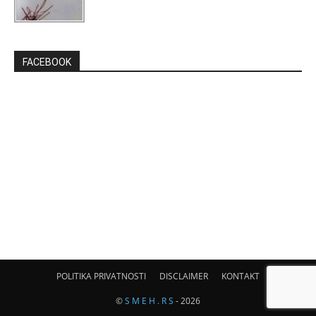
FACEBOOK
POLITIKA PRIVATNOSTI
DISCLAIMER
KONTAKT
©
S M E H . R S
- 2026