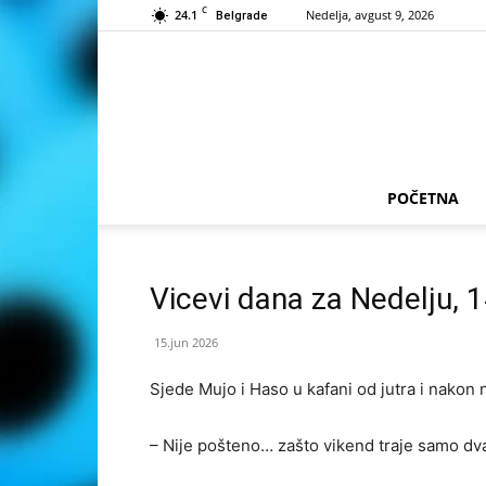
C
24.1
Nedelja, avgust 9, 2026
Belgrade
POČETNA
Vicevi dana za Nedelju, 
15.jun 2026
Sjede Mujo i Haso u kafani od jutra i nako
– Nije pošteno… zašto vikend traje samo dva