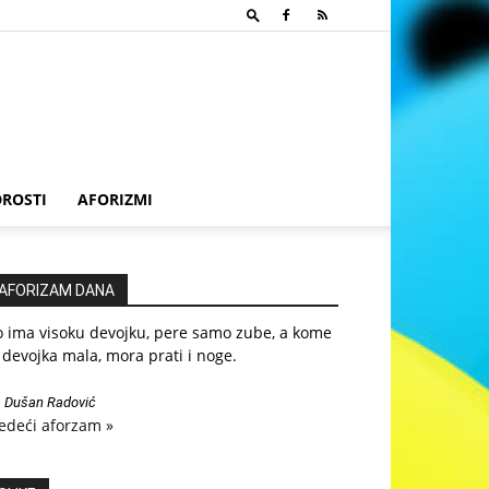
ROSTI
AFORIZMI
AFORIZAM DANA
o ima visoku devojku, pere samo zube, a kome
 devojka mala, mora prati i noge.
—
Dušan Radović
edeći aforzam »