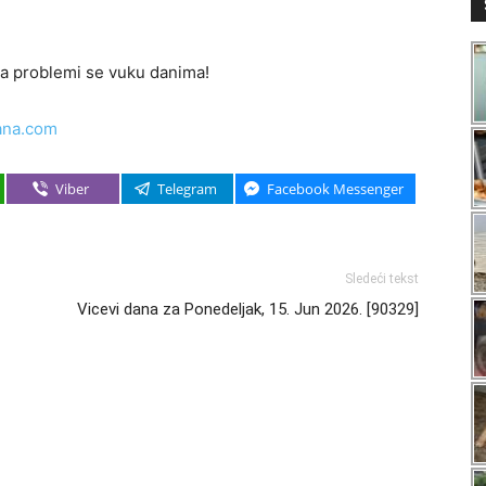
, a problemi se vuku danima!
ana.com
Viber
Telegram
Facebook Messenger
Sledeći tekst
Vicevi dana za Ponedeljak, 15. Jun 2026. [90329]