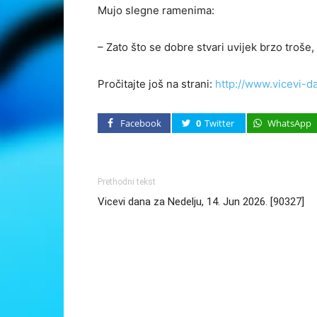
Mujo slegne ramenima:
– Zato što se dobre stvari uvijek brzo troše
Pročitajte još na strani:
http://www.vicevi-d
Facebook
0
Twitter
WhatsApp
Prethodni tekst
Vicevi dana za Nedelju, 14. Jun 2026. [90327]