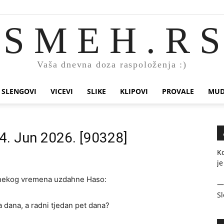
S M E H . R S
Vaša dnevna doza raspoloženja :)
SLENGOVI
VICEVI
SLIKE
KLIPOVI
PROVALE
MUD
14. Jun 2026. [90328]
K
je
n nekog vremena uzdahne Haso:
Sl
 dana, a radni tjedan pet dana?