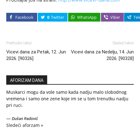
Facebook
0
Twitter
WhatsApp
Viber
Tel
Prethodni tekst
Sledeći tekst
Vicevi dana za Petak, 12. Jun
Vicevi dana za Nedelju, 14. Jun
2026. [90326]
2026. [90328]
AFORIZAM DANA
Muskarci mogu da vole samo kada nadju malo slobodnog
vremena i samo one zene koje im se u tom trenutku nadju
pri ruci.
—
Dušan Radović
Sledeći aforzam »