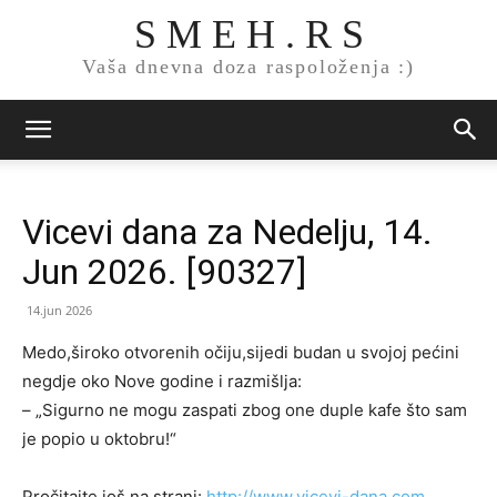
S M E H . R S
Vaša dnevna doza raspoloženja :)
Vicevi dana za Nedelju, 14.
Jun 2026. [90327]
14.jun 2026
Medo,široko otvorenih očiju,sijedi budan u svojoj pećini
negdje oko Nove godine i razmišlja:
– „Sigurno ne mogu zaspati zbog one duple kafe što sam
je popio u oktobru!“
Pročitajte još na strani:
http://www.vicevi-dana.com