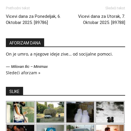
Prethodni tekst
Sledeći tekst
Vicevi dana za Ponedeljak, 6.
Vicevi dana za Utorak, 7.
Oktobar 2025. [89786]
Oktobar 2025. [89788]
AFORIZAM DANA
On je umro, a njegove ideje zive… od socijalne pomoci.
—
Milovan Ilic – Minimax
Sledeći aforzam »
SLIKE