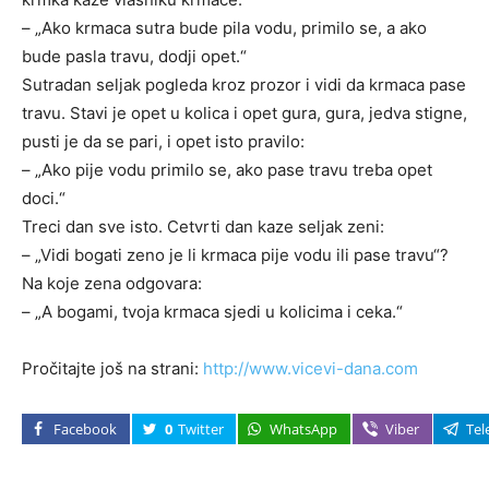
– „Ako krmaca sutra bude pila vodu, primilo se, a ako
bude pasla travu, dodji opet.“
Sutradan seljak pogleda kroz prozor i vidi da krmaca pase
travu. Stavi je opet u kolica i opet gura, gura, jedva stigne,
pusti je da se pari, i opet isto pravilo:
– „Ako pije vodu primilo se, ako pase travu treba opet
doci.“
Treci dan sve isto. Cetvrti dan kaze seljak zeni:
– „Vidi bogati zeno je li krmaca pije vodu ili pase travu“?
Na koje zena odgovara:
– „A bogami, tvoja krmaca sjedi u kolicima i ceka.“
Pročitajte još na strani:
http://www.vicevi-dana.com
Facebook
0
Twitter
WhatsApp
Viber
Tel