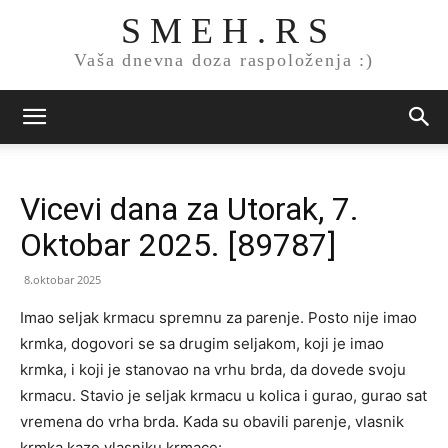
S M E H . R S
Vaša dnevna doza raspoloženja :)
Vicevi dana za Utorak, 7.
Oktobar 2025. [89787]
8.oktobar 2025
Imao seljak krmacu spremnu za parenje. Posto nije imao
krmka, dogovori se sa drugim seljakom, koji je imao
krmka, i koji je stanovao na vrhu brda, da dovede svoju
krmacu. Stavio je seljak krmacu u kolica i gurao, gurao sat
vremena do vrha brda. Kada su obavili parenje, vlasnik
krmka kaze vlasniku krmace: