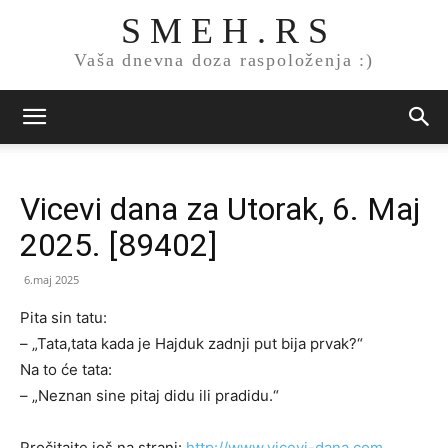
S M E H . R S
Vaša dnevna doza raspoloženja :)
Vicevi dana za Utorak, 6. Maj
2025. [89402]
6.maj 2025
Pita sin tatu:
– „Tata,tata kada je Hajduk zadnji put bija prvak?“
Na to će tata:
– „Neznan sine pitaj didu ili pradidu.“
Pročitajte još na strani:
http://www.vicevi-dana.com