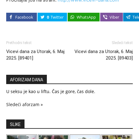
Facebook
0
Twitter
WhatsApp
Viber
Tel
Prethodni tekst
Sledeći tekst
Vicevi dana za Utorak, 6. Maj
Vicevi dana za Utorak, 6. Maj
2025. [89401]
2025. [89403]
AFORIZAM DANA
U seksu je kao u liftu. Čas je gore, čas dole.
Sledeći aforzam »
SLIKE