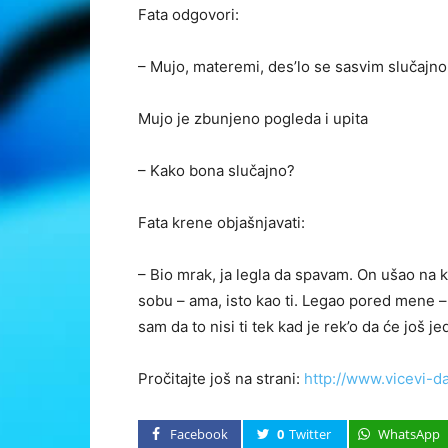
Fata odgovori:
– Mujo, materemi, des’lo se sasvim slučajn
Mujo je zbunjeno pogleda i upita
– Kako bona slučajno?
Fata krene objašnjavati:
– Bio mrak, ja legla da spavam. On ušao na ka
sobu – ama, isto kao ti. Legao pored mene – 
sam da to nisi ti tek kad je rek’o da će još 
Pročitajte još na strani:
http://www.vicevi-d
Facebook
0
Twitter
WhatsApp