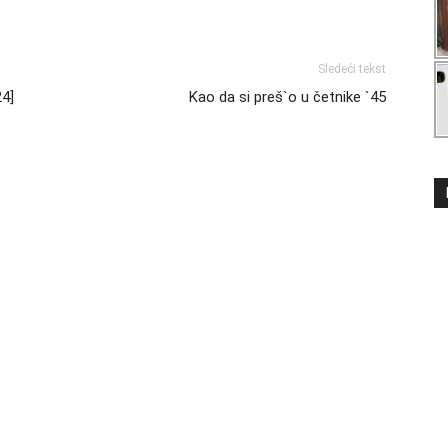
Sledeći tekst
24]
Kao da si preš`o u četnike `45