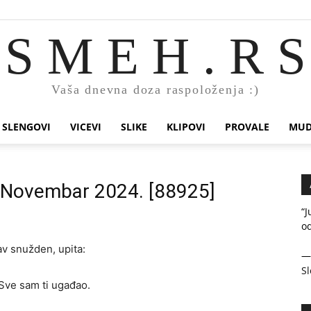
S M E H . R S
Vaša dnevna doza raspoloženja :)
SLENGOVI
VICEVI
SLIKE
KLIPOVI
PROVALE
MUD
. Novembar 2024. [88925]
“J
od
av snužden, upita:
Sl
 Sve sam ti ugađao.