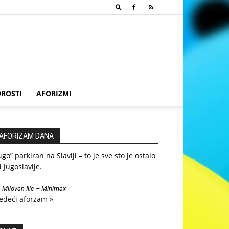
ROSTI
AFORIZMI
AFORIZAM DANA
ugo” parkiran na Slaviji – to je sve sto je ostalo
 Jugoslavije.
—
Milovan Ilic – Minimax
edeći aforzam »