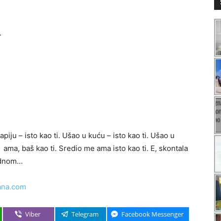
o.
piju – isto kao ti. Ušao u kuću – isto kao ti. Ušao u
ama, baš kao ti. Sredio me ama isto kao ti. E, skontala
jednom…
ana.com
Viber
Telegram
Facebook Messenger