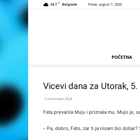
C
34.7
Petak, avgust 7, 2026
Belgrade
POČETNA
Vicevi dana za Utorak, 5
5.novembar 2024
Fata prevarila Muju i priznala mu. Mujo je, s
– Pa, dobro, Fato, zar ti ja nisam bio dobar?