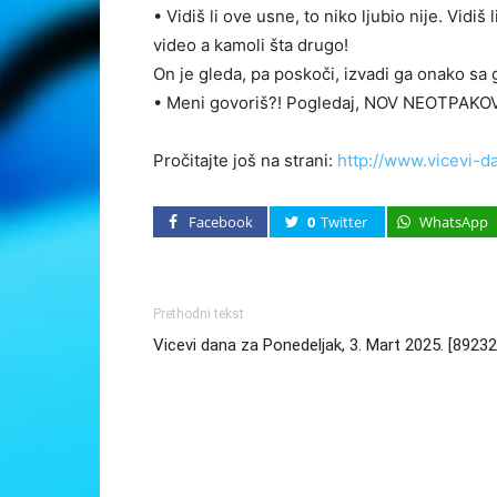
• Vidiš li ove usne, to niko ljubio nije. Vidiš 
video a kamoli šta drugo!
On je gleda, pa poskoči, izvadi ga onako sa
• Meni govoriš?! Pogledaj, NOV NEOTPAKO
Pročitajte još na strani:
http://www.vicevi-d
Facebook
0
Twitter
WhatsApp
Prethodni tekst
Vicevi dana za Ponedeljak, 3. Mart 2025. [89232