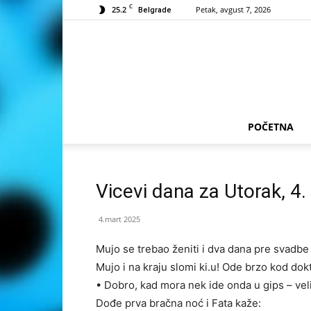
C
25.2
Petak, avgust 7, 2026
Belgrade
POČETNA
Vicevi dana za Utorak, 4
4.mart 2025
Mujo se trebao ženiti i dva dana pre svadb
Mujo i na kraju slomi ki.u! Ode brzo kod dokt
• Dobro, kad mora nek ide onda u gips – vel
Dođe prva bračna noć i Fata kaže: