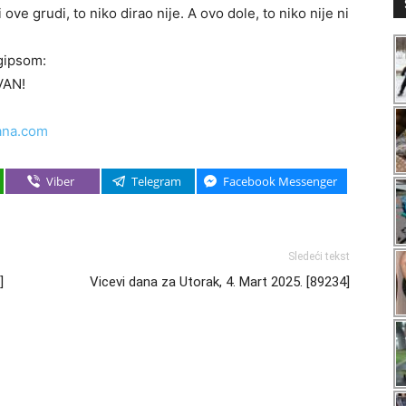
li ove grudi, to niko dirao nije. A ovo dole, to niko nije ni
 gipsom:
VAN!
ana.com
Viber
Telegram
Facebook Messenger
Sledeći tekst
]
Vicevi dana za Utorak, 4. Mart 2025. [89234]