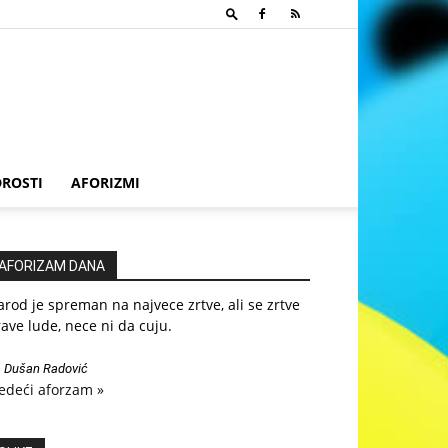
ROSTI
AFORIZMI
AFORIZAM DANA
rod je spreman na najvece zrtve, ali se zrtve
ave lude, nece ni da cuju.
—
Dušan Radović
edeći aforzam »