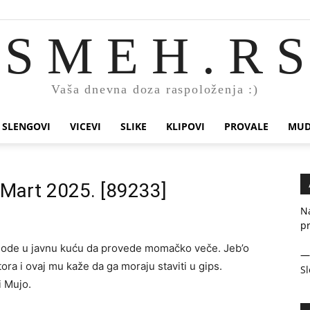
S M E H . R S
Vaša dnevna doza raspoloženja :)
SLENGOVI
VICEVI
SLIKE
KLIPOVI
PROVALE
MUD
. Mart 2025. [89233]
Na
pr
e ode u javnu kuću da provede momačko veče. Jeb’o
ora i ovaj mu kaže da ga moraju staviti u gips.
Sl
i Mujo.