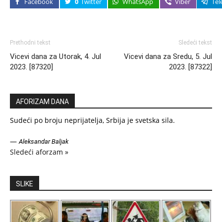
Facebook
0
Twitter
WhatsApp
Viber
Tel
Prethodni tekst
Sledeći tekst
Vicevi dana za Utorak, 4. Jul
Vicevi dana za Sredu, 5. Jul
2023. [87320]
2023. [87322]
AFORIZAM DANA
Sudeći po broju neprijatelja, Srbija je svetska sila.
—
Aleksandar Baljak
Sledeći aforzam »
SLIKE