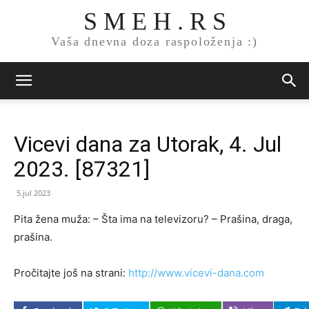
S M E H . R S
Vaša dnevna doza raspoloženja :)
Vicevi dana za Utorak, 4. Jul
2023. [87321]
5.jul 2023
Pi­ta že­na mu­ža: – Šta ima na te­le­vi­zo­ru? – Pra­ši­na, dra­ga,
pra­ši­na.
Pročitajte još na strani:
http://www.vicevi-dana.com