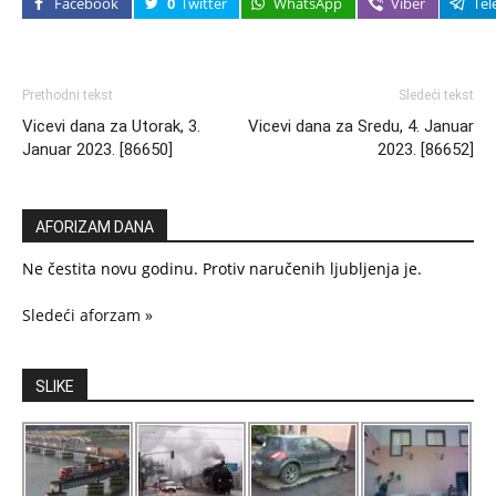
Facebook
0
Twitter
WhatsApp
Viber
Tel
Prethodni tekst
Sledeći tekst
Vicevi dana za Utorak, 3.
Vicevi dana za Sredu, 4. Januar
Januar 2023. [86650]
2023. [86652]
AFORIZAM DANA
Ne čestita novu godinu. Protiv naručenih ljubljenja je.
Sledeći aforzam »
SLIKE