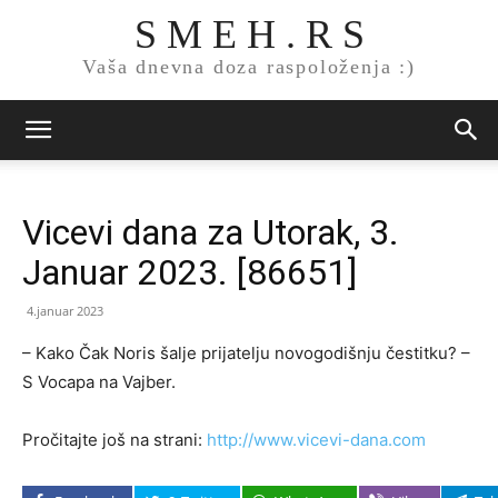
S M E H . R S
Vaša dnevna doza raspoloženja :)
Vicevi dana za Utorak, 3.
Januar 2023. [86651]
4.januar 2023
– Kako Čak Noris šalje prijatelju novogodišnju čestitku? –
S Vocapa na Vajber.
Pročitajte još na strani:
http://www.vicevi-dana.com