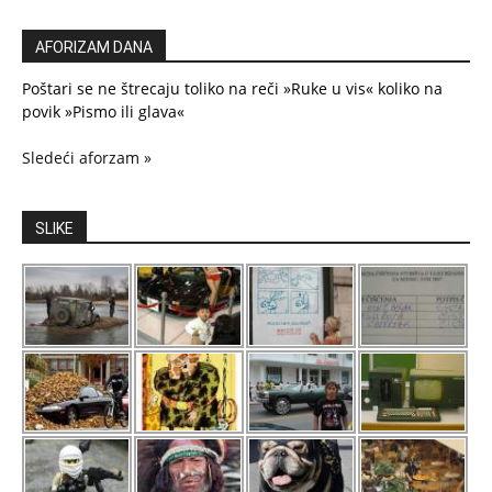
AFORIZAM DANA
Poštari se ne štrecaju toliko na reči »Ruke u vis« koliko na
povik »Pismo ili glava«
Sledeći aforzam »
SLIKE