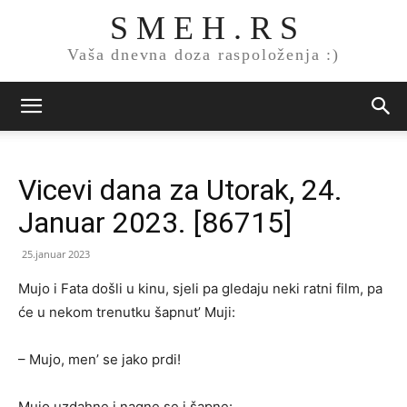
S M E H . R S
Vaša dnevna doza raspoloženja :)
Vicevi dana za Utorak, 24.
Januar 2023. [86715]
25.januar 2023
Mujo i Fata došli u kinu, sjeli pa gledaju neki ratni film, pa
će u nekom trenutku šapnut’ Muji:
– Mujo, men’ se jako prdi!
Mujo uzdahne i nagne se i šapne: