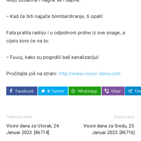
– Kad će biti najjače bombardiranje, ti opali!
Fata pratila radnju i u odjednom prdne iz sve snage, a
cijelo kino će na to:
– Fuuuj, kako su pogodili baš kanalizaciju!
Pročitajte još na strani:
http://www.vicevi-dana.com
Facebook
0
Twitter
WhatsApp
Viber
Tel
Prethodni tekst
Sledeći tekst
Vicevi dana za Utorak, 24.
Vicevi dana za Sredu, 25.
Januar 2023. [86714]
Januar 2023. [86716]