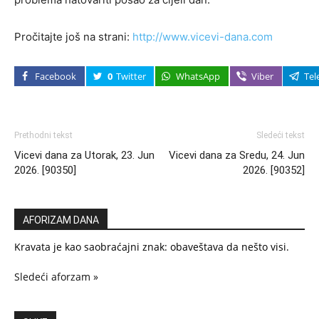
Pročitajte još na strani:
http://www.vicevi-dana.com
Facebook
0
Twitter
WhatsApp
Viber
Tel
Prethodni tekst
Sledeći tekst
Vicevi dana za Utorak, 23. Jun
Vicevi dana za Sredu, 24. Jun
2026. [90350]
2026. [90352]
AFORIZAM DANA
Kravata je kao saobraćajni znak: obaveštava da nešto visi.
Sledeći aforzam »