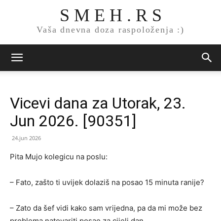
S M E H . R S
Vaša dnevna doza raspoloženja :)
Vicevi dana za Utorak, 23.
Jun 2026. [90351]
24.jun 2026
Pita Mujo kolegicu na poslu:
– Fato, zašto ti uvijek dolaziš na posao 15 minuta ranije?
– Zato da šef vidi kako sam vrijedna, pa da mi može bez
problema natovariti posao za cijeli dan.