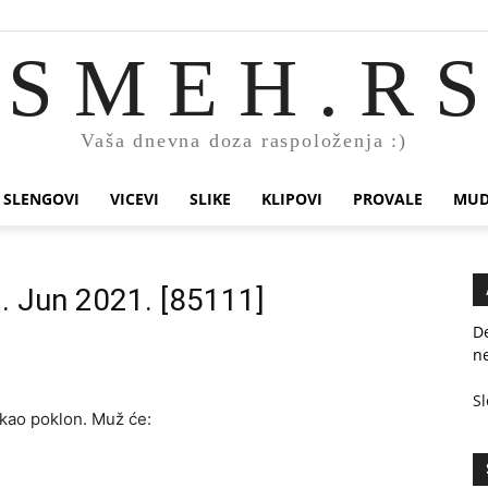
S M E H . R S
Vaša dnevna doza raspoloženja :)
SLENGOVI
VICEVI
SLIKE
KLIPOVI
PROVALE
MUD
2. Jun 2021. [85111]
De
ne
Sl
 kao poklon. Muž će: