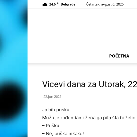
C
24.6
Četvrtak, avgust 6, 2026
Belgrade
POČETNA
Vicevi dana za Utorak, 2
22.jun 2021
Ja bih pušku
Mužu je rođendan i žena ga pita šta bi želio
– Pušku.
– Ne, puška nikako!