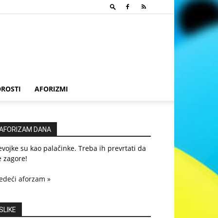
ROSTI
AFORIZMI
AFORIZAM DANA
vojke su kao palačinke. Treba ih prevrtati da
 zagore!
edeći aforzam »
SLIKE