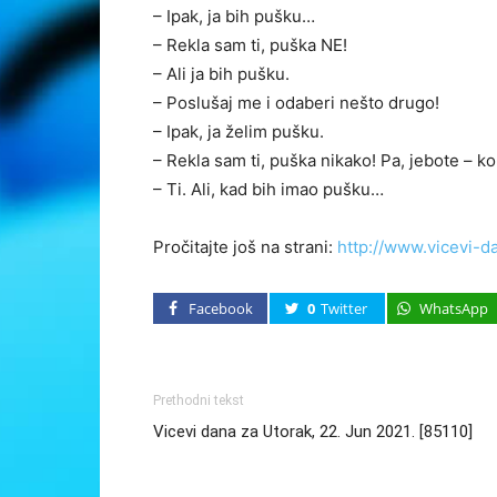
– Ipak, ja bih pušku…
– Rekla sam ti, puška NE!
– Ali ja bih pušku.
– Poslušaj me i odaberi nešto drugo!
– Ipak, ja želim pušku.
– Rekla sam ti, puška nikako! Pa, jebote – ko
– Ti. Ali, kad bih imao pušku…
Pročitajte još na strani:
http://www.vicevi-d
Facebook
0
Twitter
WhatsApp
Prethodni tekst
Vicevi dana za Utorak, 22. Jun 2021. [85110]