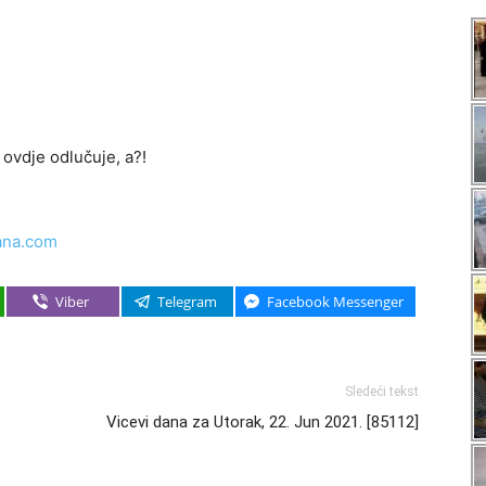
 ovdje odlučuje, a?!
ana.com
Viber
Telegram
Facebook Messenger
Sledeći tekst
Vicevi dana za Utorak, 22. Jun 2021. [85112]