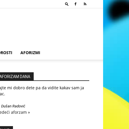
ROSTI
AFORIZMI
AFORIZAM DANA
jte mi dobro dete pa da vidite kakav sam ja
ac.
—
Dušan Radović
edeći aforzam »