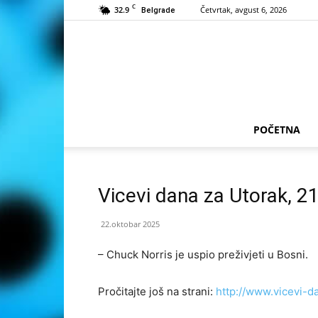
C
32.9
Četvrtak, avgust 6, 2026
Belgrade
POČETNA
Vicevi dana za Utorak, 2
22.oktobar 2025
– Chuck Norris je uspio preživjeti u Bosni.
Pročitajte još na strani:
http://www.vicevi-d