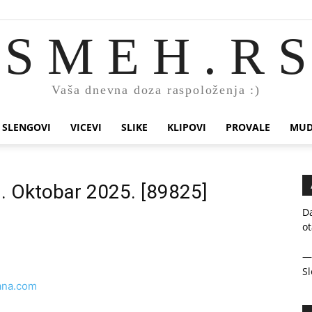
S M E H . R S
Vaša dnevna doza raspoloženja :)
SLENGOVI
VICEVI
SLIKE
KLIPOVI
PROVALE
MUD
1. Oktobar 2025. [89825]
Da
ot
Sl
ana.com