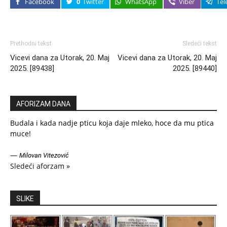
Facebook
0
Twitter
WhatsApp
Viber
Tel
Prethodni tekst
Sledeći tekst
Vicevi dana za Utorak, 20. Maj
Vicevi dana za Utorak, 20. Maj
2025. [89438]
2025. [89440]
AFORIZAM DANA
Budala i kada nadje pticu koja daje mleko, hoce da mu ptica
muce!
—
Milovan Vitezović
Sledeći aforzam »
SLIKE