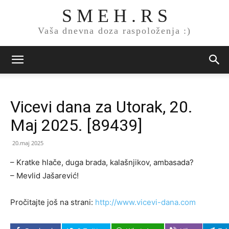
S M E H . R S
Vaša dnevna doza raspoloženja :)
Vicevi dana za Utorak, 20.
Maj 2025. [89439]
20.maj 2025
– Kratke hlače, duga brada, kalašnjikov, ambasada?
– Mevlid Jašarević!
Pročitajte još na strani:
http://www.vicevi-dana.com