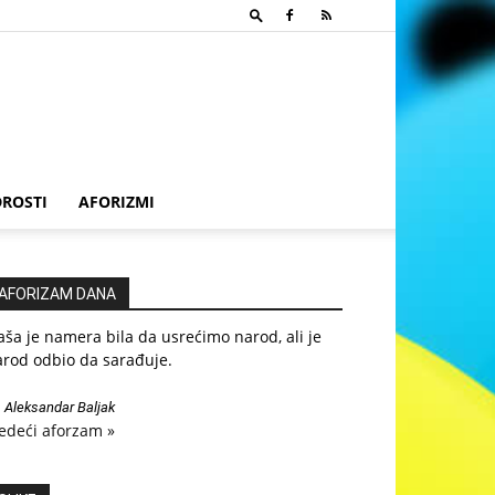
ROSTI
AFORIZMI
AFORIZAM DANA
ša je namera bila da usrećimo narod, ali je
arod odbio da sarađuje.
—
Aleksandar Baljak
edeći aforzam »