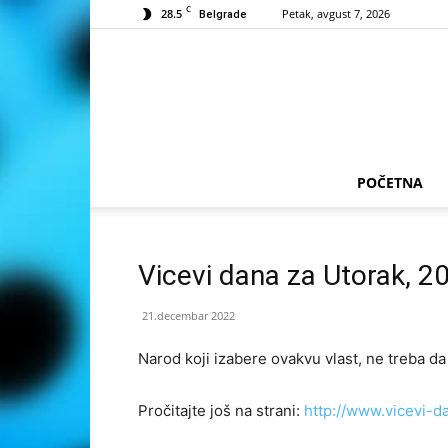
C
28.5
Petak, avgust 7, 2026
Belgrade
POČETNA
Vicevi dana za Utorak, 
21.decembar 2022
Narod koji izabere ovakvu vlast, ne treba da
Pročitajte još na strani:
http://www.vicevi-d