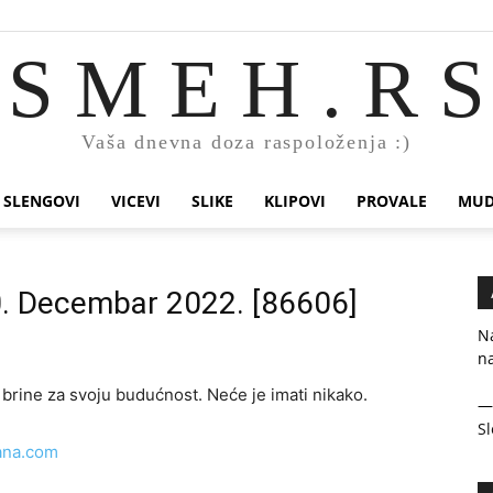
S M E H . R S
Vaša dnevna doza raspoloženja :)
SLENGOVI
VICEVI
SLIKE
KLIPOVI
PROVALE
MUD
20. Decembar 2022. [86606]
Na
n
 brine za svoju budućnost. Neće je imati nikako.
Sl
ana.com