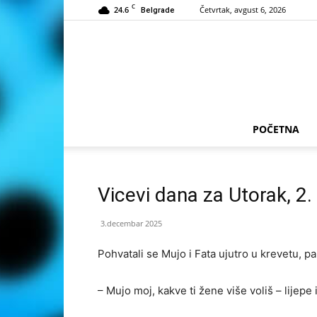
C
24.6
Četvrtak, avgust 6, 2026
Belgrade
POČETNA
Vicevi dana za Utorak, 2
3.decembar 2025
Pohvatali se Mujo i Fata ujutro u krevetu, pa
– Mujo moj, kakve ti žene više voliš – lijepe