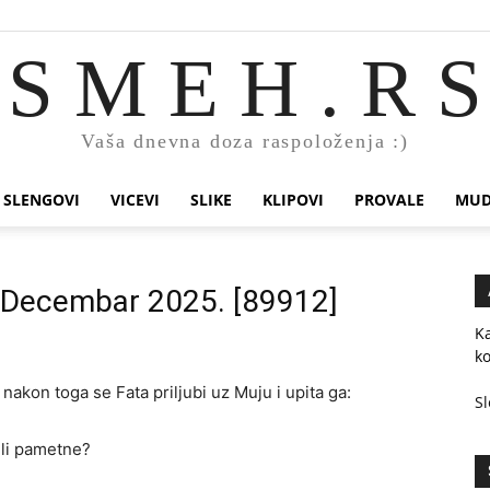
S M E H . R S
Vaša dnevna doza raspoloženja :)
SLENGOVI
VICEVI
SLIKE
KLIPOVI
PROVALE
MUD
. Decembar 2025. [89912]
Ka
k
 nakon toga se Fata priljubi uz Muju i upita ga:
Sl
 ili pametne?