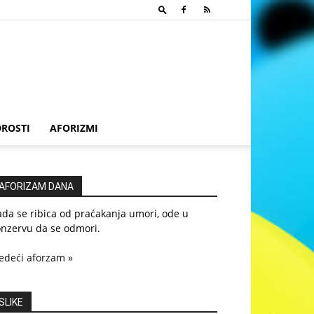
ROSTI
AFORIZMI
AFORIZAM DANA
da se ribica od praćakanja umori, ode u
onzervu da se odmori.
edeći aforzam »
SLIKE