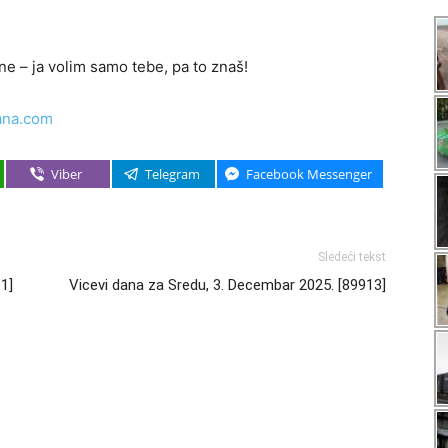
tne – ja volim samo tebe, pa to znaš!
ana.com
Viber
Telegram
Facebook Messenger
Sledeći tekst
1]
Vicevi dana za Sredu, 3. Decembar 2025. [89913]