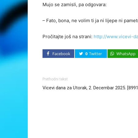
Mujo se zamisli, pa odgovara:
– Fato, bona, ne volim ti ja ni lijepe ni pame
Pročitajte još na strani:
http://www.vicevi-d
Facebook
0
Twitter
WhatsApp
Prethodni tekst
Vicevi dana za Utorak, 2. Decembar 2025. [8991