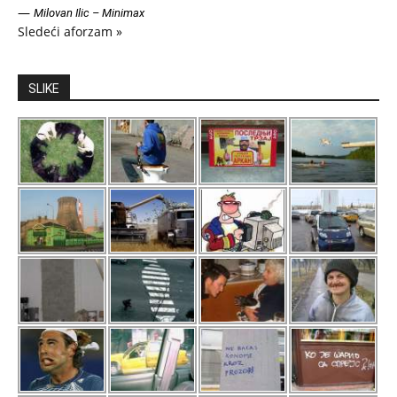
—
Milovan Ilic – Minimax
Sledeći aforzam »
SLIKE