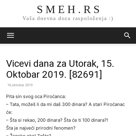
S M E H . R S
Vaša dnevna doza raspoloženja :)
Vicevi dana za Utorak, 15.
Oktobar 2019. [82691]
16.oktobar 2019
Pita sin svog oca Piroćanca:
– Tata, možeš li da mi daš 300 dinara? A stari Piroćanac
će:
– Šta si rekao, 200 dinara? Šta će ti 100 dinara?!
Šta je najveći prirodni fenomen?
– Žensko oko! Zašto?