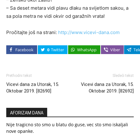
– Sa deset metara vidi plavu dlaku na svijetlom sakou, a
sa pola metra ne vidi okvir od garažnih vrata!
Pročitajte još na strani:
http://www.vicevi-dana.com
Facebook
0
Twitter
WhatsApp
Viber
Tel
Prethodni tekst
Sledeći tekst
Vicevi dana za Utorak, 15.
Vicevi dana za Utorak, 15.
Oktobar 2019. [82690]
Oktobar 2019. [82692]
AFORIZAM DANA
Nije tragicno sto smo u blatu do guse, vec sto smo iskaljali
nove opanke.