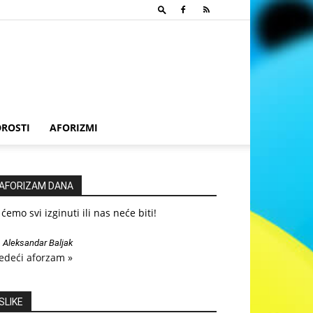
ROSTI
AFORIZMI
AFORIZAM DANA
i ćemo svi izginuti ili nas neće biti!
—
Aleksandar Baljak
edeći aforzam »
SLIKE