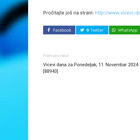
Pročitajte još na strani:
http://www.vicevi-d
Facebook
0
Twitter
WhatsApp
Prethodni tekst
Vicevi dana za Ponedeljak, 11. Novembar 2024.
[88943]