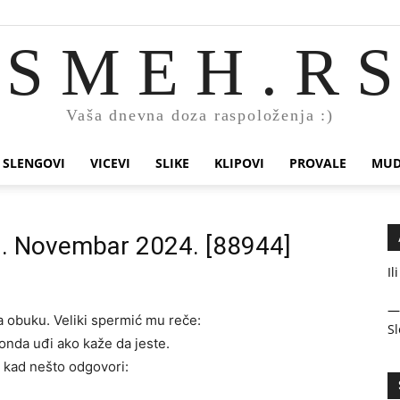
S M E H . R S
Vaša dnevna doza raspoloženja :)
SLENGOVI
VICEVI
SLIKE
KLIPOVI
PROVALE
MUD
12. Novembar 2024. [88944]
Il
 obuku. Veliki spermić mu reče:
Sl
a onda uđi ako kaže da jeste.
e, kad nešto odgovori: