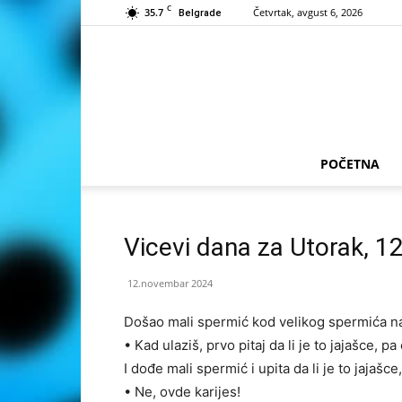
C
35.7
Četvrtak, avgust 6, 2026
Belgrade
POČETNA
Vicevi dana za Utorak, 
12.novembar 2024
Došao mali spermić kod velikog spermića na
• Kad ulaziš, prvo pitaj da li je to jajašce, p
I dođe mali spermić i upita da li je to jajašc
• Ne, ovde karijes!