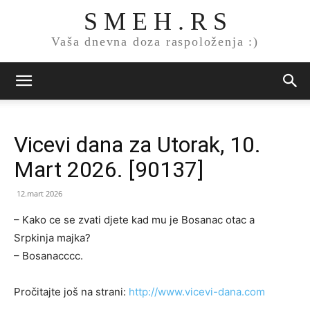
S M E H . R S
Vaša dnevna doza raspoloženja :)
Vicevi dana za Utorak, 10.
Mart 2026. [90137]
12.mart 2026
– Kako ce se zvati djete kad mu je Bosanac otac a
Srpkinja majka?
– Bosanacccc.
Pročitajte još na strani:
http://www.vicevi-dana.com