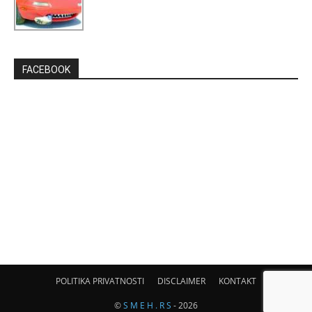
FACEBOOK
POLITIKA PRIVATNOSTI
DISCLAIMER
KONTAKT
©
S M E H . R S
- 2026