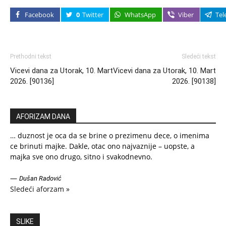
Facebook
0
Twitter
WhatsApp
Viber
Tel
Prethodni tekst
Sledeći tekst
Vicevi dana za Utorak, 10. Mart
Vicevi dana za Utorak, 10. Mart
2026. [90136]
2026. [90138]
AFORIZAM DANA
… duznost je oca da se brine o prezimenu dece, o imenima
ce brinuti majke. Dakle, otac ono najvaznije – uopste, a
majka sve ono drugo, sitno i svakodnevno.
—
Dušan Radović
Sledeći aforzam »
SLIKE