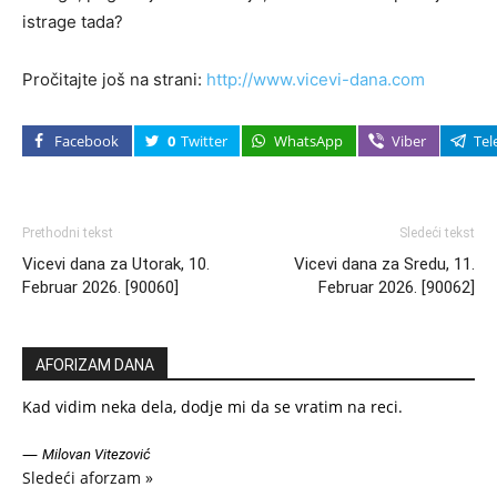
istrage tada?
Pročitajte još na strani:
http://www.vicevi-dana.com
Facebook
0
Twitter
WhatsApp
Viber
Tel
Prethodni tekst
Sledeći tekst
Vicevi dana za Utorak, 10.
Vicevi dana za Sredu, 11.
Februar 2026. [90060]
Februar 2026. [90062]
AFORIZAM DANA
Kad vidim neka dela, dodje mi da se vratim na reci.
—
Milovan Vitezović
Sledeći aforzam »