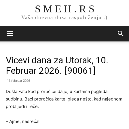
S M E H . R S
Vaša dnevna doza raspoloženja :)
Vicevi dana za Utorak, 10.
Februar 2026. [90061]
11.februar 2026
Došla Fata kod proročice da joj u kartama pogleda
sudbinu. Baci proročica karte, gleda nešto, kad najednom
problijedi i reče:
– Ajme, nesreća!