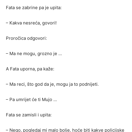
Fata se zabrine pa je upita:
– Kakva nesreća, govori!
Proročica odgovori:
– Ma ne mogu, grozno je …
A Fata uporna, pa kaže:
– Ma reci, što god da je, mogu ja to podnijeti.
– Pa umrijet će ti Mujo …
Fata se zamisli i upita:
– Nego, pogledaj mi malo bolje, hoće biti kakve policijske