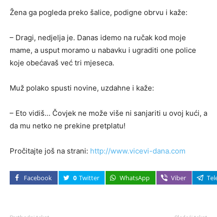
Žena ga pogleda preko šalice, podigne obrvu i kaže:
– Dragi, nedjelja je. Danas idemo na ručak kod moje
mame, a usput moramo u nabavku i ugraditi one police
koje obećavaš već tri mjeseca.
Muž polako spusti novine, uzdahne i kaže:
– Eto vidiš… Čovjek ne može više ni sanjariti u ovoj kući, a
da mu netko ne prekine pretplatu!
Pročitajte još na strani:
http://www.vicevi-dana.com
Facebook
0
Twitter
WhatsApp
Viber
Tel