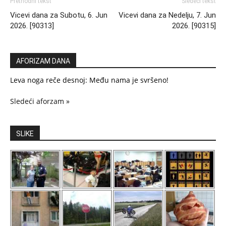
Prethodni tekst
Sledeći tekst
Vicevi dana za Subotu, 6. Jun
Vicevi dana za Nedelju, 7. Jun
2026. [90313]
2026. [90315]
AFORIZAM DANA
Leva noga reče desnoj: Među nama je svršeno!
Sledeći aforzam »
SLIKE