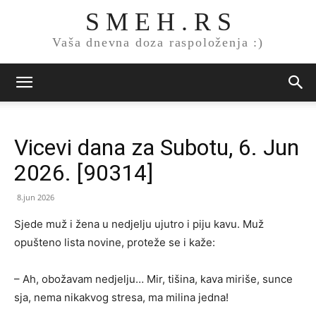
S M E H . R S
Vaša dnevna doza raspoloženja :)
Vicevi dana za Subotu, 6. Jun
2026. [90314]
8.jun 2026
Sjede muž i žena u nedjelju ujutro i piju kavu. Muž
opušteno lista novine, proteže se i kaže:
– Ah, obožavam nedjelju… Mir, tišina, kava miriše, sunce
sja, nema nikakvog stresa, ma milina jedna!