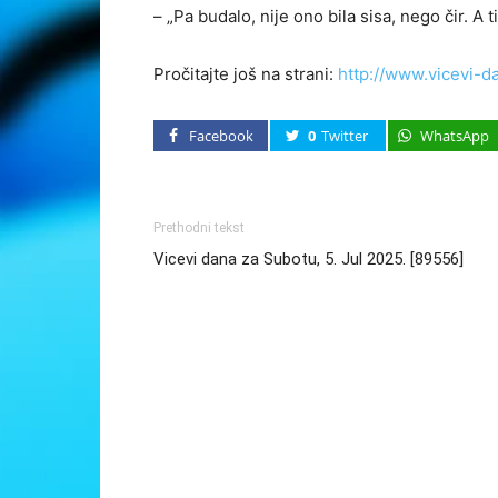
– „Pa budalo, nije ono bila sisa, nego čir. A ti
Pročitajte još na strani:
http://www.vicevi-d
Facebook
0
Twitter
WhatsApp
Prethodni tekst
Vicevi dana za Subotu, 5. Jul 2025. [89556]