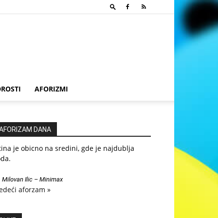
ROSTI
AFORIZMI
AFORIZAM DANA
tina je obicno na sredini, gde je najdublja
oda.
—
Milovan Ilic – Minimax
edeći aforzam »