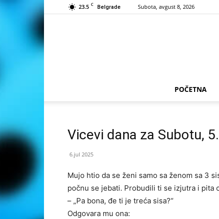
C
23.5
Subota, avgust 8, 2026
Belgrade
POČETNA
Vicevi dana za Subotu, 5
6.jul 2025
Mujo htio da se ženi samo sa ženom sa 3 si
počnu se jebati. Probudili ti se izjutra i pita 
– „Pa bona, đe ti je treća sisa?“
Odgovara mu ona: