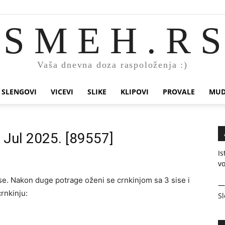
S M E H . R S
Vaša dnevna doza raspoloženja :)
SLENGOVI
VICEVI
SLIKE
KLIPOVI
PROVALE
MUD
. Jul 2025. [89557]
Is
v
se. Nakon duge potrage oženi se crnkinjom sa 3 sise i
crnkinju:
Sl