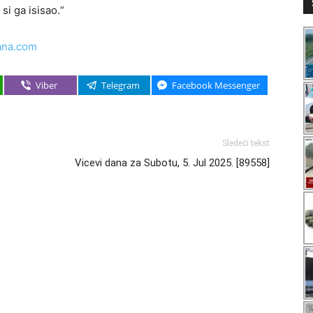
 si ga isisao.“
ana.com
Viber
Telegram
Facebook Messenger
Sledeći tekst
Vicevi dana za Subotu, 5. Jul 2025. [89558]