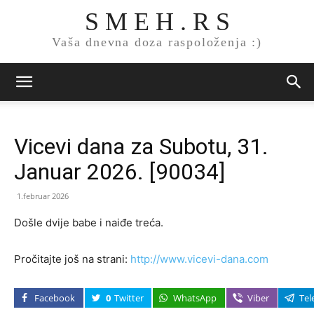
S M E H . R S
Vaša dnevna doza raspoloženja :)
Vicevi dana za Subotu, 31.
Januar 2026. [90034]
1.februar 2026
Došle dvije babe i naiđe treća.
Pročitajte još na strani:
http://www.vicevi-dana.com
Facebook
0
Twitter
WhatsApp
Viber
Tel