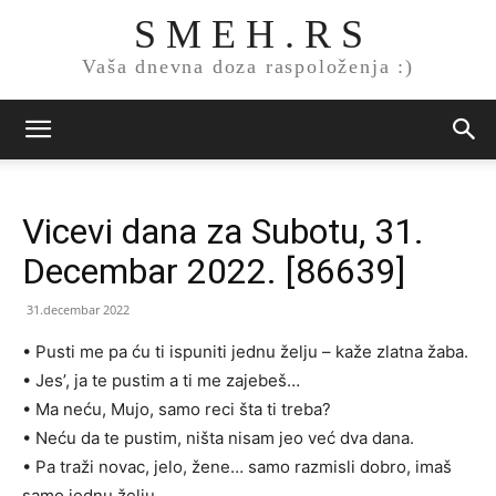
S M E H . R S
Vaša dnevna doza raspoloženja :)
Vicevi dana za Subotu, 31.
Decembar 2022. [86639]
31.decembar 2022
• Pusti me pa ću ti ispuniti jednu želju – kaže zlatna žaba.
• Jes’, ja te pustim a ti me zajebeš…
• Ma neću, Mujo, samo reci šta ti treba?
• Neću da te pustim, ništa nisam jeo već dva dana.
• Pa traži novac, jelo, žene… samo razmisli dobro, imaš
samo jednu želju.