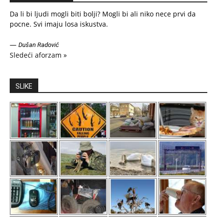
Da li bi ljudi mogli biti bolji? Mogli bi ali niko nece prvi da
pocne. Svi imaju losa iskustva.
—
Dušan Radović
Sledeći aforzam »
SLIKE