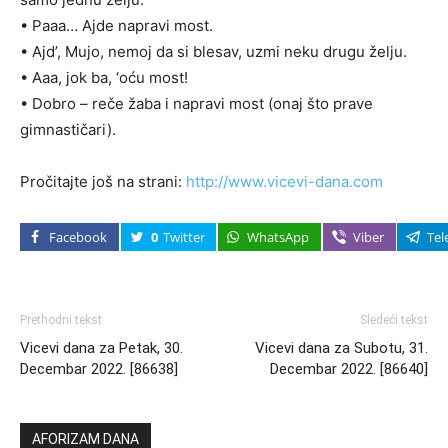
• Paaa… Ajde napravi most.
• Ajd’, Mujo, nemoj da si blesav, uzmi neku drugu želju.
• Aaa, jok ba, ‘oću most!
• Dobro – reče žaba i napravi most (onaj što prave
gimnastičari).
Pročitajte još na strani:
http://www.vicevi-dana.com
Facebook
0
Twitter
WhatsApp
Viber
Tel
Prethodni tekst
Sledeći tekst
Vicevi dana za Petak, 30.
Vicevi dana za Subotu, 31.
Decembar 2022. [86638]
Decembar 2022. [86640]
AFORIZAM DANA