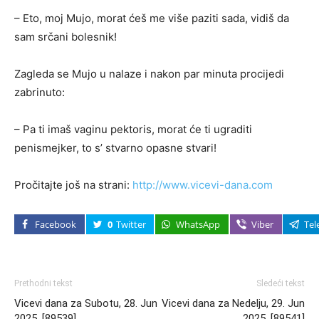
– Eto, moj Mujo, morat ćeš me više paziti sada, vidiš da
sam srčani bolesnik!
Zagleda se Mujo u nalaze i nakon par minuta procijedi
zabrinuto:
– Pa ti imaš vaginu pektoris, morat će ti ugraditi
penismejker, to s’ stvarno opasne stvari!
Pročitajte još na strani:
http://www.vicevi-dana.com
Facebook
0
Twitter
WhatsApp
Viber
Tel
Prethodni tekst
Sledeći tekst
Vicevi dana za Subotu, 28. Jun
Vicevi dana za Nedelju, 29. Jun
2025. [89539]
2025. [89541]