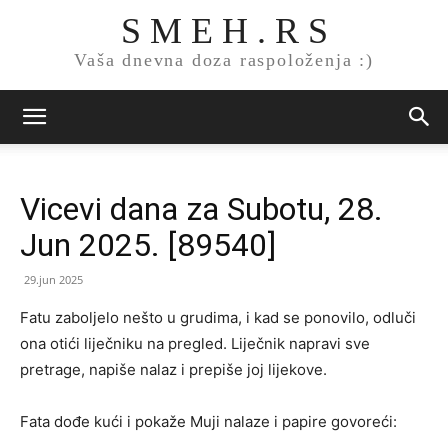
S M E H . R S
Vaša dnevna doza raspoloženja :)
Vicevi dana za Subotu, 28.
Jun 2025. [89540]
29.jun 2025
Fatu zaboljelo nešto u grudima, i kad se ponovilo, odluči
ona otići liječniku na pregled. Liječnik napravi sve
pretrage, napiše nalaz i prepiše joj lijekove.
Fata dođe kući i pokaže Muji nalaze i papire govoreći: