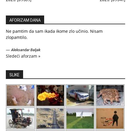
AFORIZAM DANA
Ne pamtim da sam ikada ikome zlo učinio. Nisam
zlopamtilo.
—
Aleksandar Baljak
Sledeći aforzam »
SLIKE