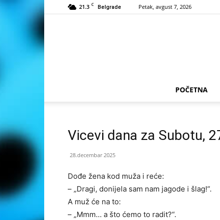
C
21.3
Petak, avgust 7, 2026
Belgrade
POČETNA
Vicevi dana za Subotu, 
28.decembar 2025
Dođe žena kod muža i reće:
– „Dragi, donijela sam nam jagode i šlag!“.
A muž će na to:
– „Mmm… a što ćemo to radit?“.