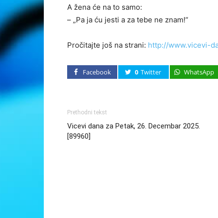
A žena će na to samo:
– „Pa ja ću jesti a za tebe ne znam!“
Pročitajte još na strani:
http://www.vicevi-d
Facebook
0
Twitter
WhatsApp
Prethodni tekst
Vicevi dana za Petak, 26. Decembar 2025.
[89960]