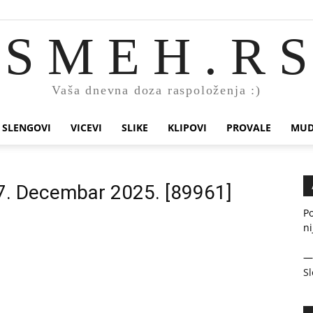
S M E H . R S
Vaša dnevna doza raspoloženja :)
SLENGOVI
VICEVI
SLIKE
KLIPOVI
PROVALE
MUD
27. Decembar 2025. [89961]
Po
ni
Sl