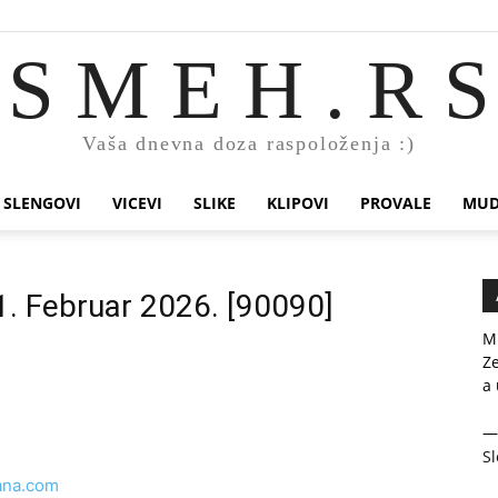
S M E H . R S
Vaša dnevna doza raspoloženja :)
SLENGOVI
VICEVI
SLIKE
KLIPOVI
PROVALE
MUD
1. Februar 2026. [90090]
Mu
Ze
a 
Sl
ana.com