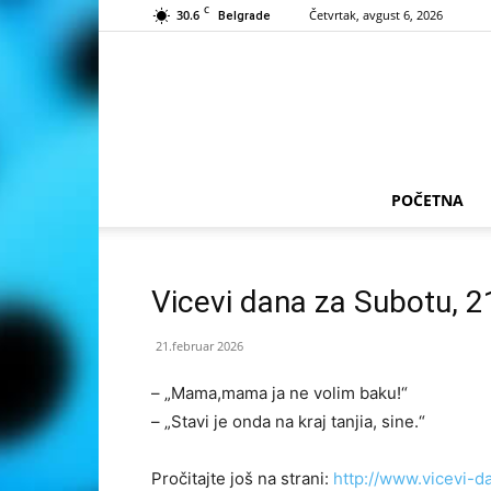
C
30.6
Četvrtak, avgust 6, 2026
Belgrade
POČETNA
Vicevi dana za Subotu, 2
21.februar 2026
– „Mama,mama ja ne volim baku!“
– „Stavi je onda na kraj tanjia, sine.“
Pročitajte još na strani:
http://www.vicevi-d