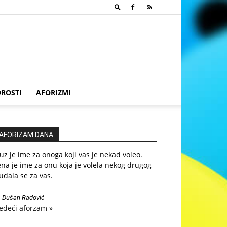
ROSTI
AFORIZMI
AFORIZAM DANA
z je ime za onoga koji vas je nekad voleo.
na je ime za onu koja je volela nekog drugog
udala se za vas.
—
Dušan Radović
edeći aforzam »