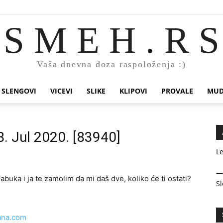
S M E H . R S
Vaša dnevna doza raspoloženja :)
SLENGOVI
VICEVI
SLIKE
KLIPOVI
PROVALE
MUD
8. Jul 2020. [83940]
Le
abuka i ja te zamolim da mi daš dve, koliko će ti ostati?
Sl
ana.com