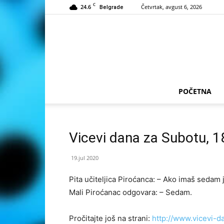
C
24.6
Četvrtak, avgust 6, 2026
Belgrade
POČETNA
Vicevi dana za Subotu, 1
19.jul 2020
Pita učiteljica Piroćanca: – Ako imaš sedam j
Mali Piroćanac odgovara: – Sedam.
Pročitajte još na strani:
http://www.vicevi-d