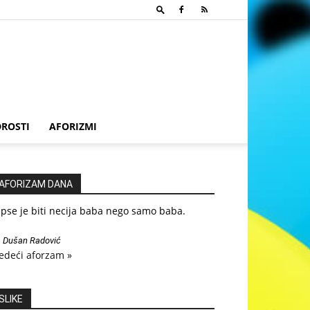
ROSTI
AFORIZMI
AFORIZAM DANA
pse je biti necija baba nego samo baba.
—
Dušan Radović
edeći aforzam »
SLIKE