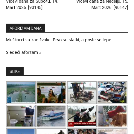
Vicevi dana za Subotu, 14.
Vicevi dana za Nedelju, 15.
Mart 2026. [90145]
Mart 2026. [90147]
AFORIZAM DANA
Muškarci su kao žvake. Prvo su slatki, a posle se lepe.
Sledeći aforzam »
SLIKE