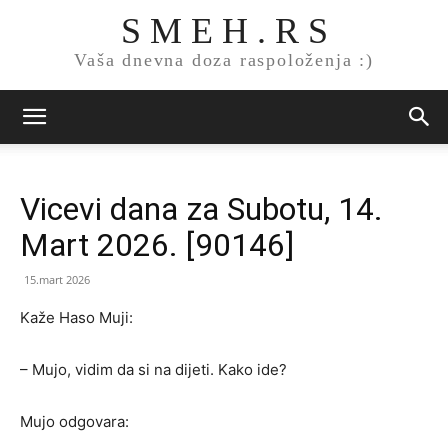
S M E H . R S
Vaša dnevna doza raspoloženja :)
Vicevi dana za Subotu, 14.
Mart 2026. [90146]
15.mart 2026
Kaže Haso Muji:
– Mujo, vidim da si na dijeti. Kako ide?
Mujo odgovara: