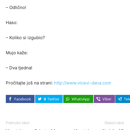
– Odlično!
Haso:
– Koliko si izgubio?
Mujo kaže:
– Dva tjedna!
Pročitajte još na strani:
http://www.vicevi-dana.com
Facebook
0
Twitter
WhatsApp
Viber
Tel
Prethodni tekst
Sledeći tekst