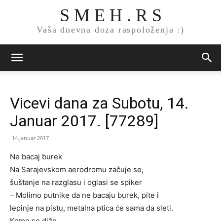
S M E H . R S
Vaša dnevna doza raspoloženja :)
Vicevi dana za Subotu, 14.
Januar 2017. [77289]
14.januar 2017
Ne bacaj burek
Na Sarajevskom aerodromu začuje se,
šuštanje na razglasu i oglasi se spiker
– Molimo putnike da ne bacaju burek, pite i
lepinje na pistu, metalna ptica će sama da sleti.
Kome se diže