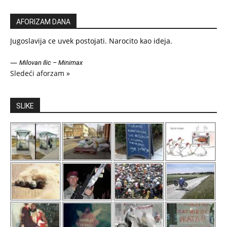
AFORIZAM DANA
Jugoslavija ce uvek postojati. Narocito kao ideja.
—
Milovan Ilic – Minimax
Sledeći aforzam »
SLIKE