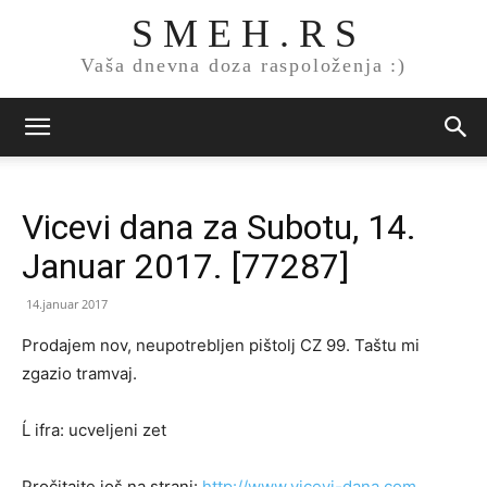
S M E H . R S
Vaša dnevna doza raspoloženja :)
Vicevi dana za Subotu, 14.
Januar 2017. [77287]
14.januar 2017
Prodajem nov, neupotrebljen pištolj CZ 99. Taštu mi
zgazio tramvaj.
Ĺ ifra: ucveljeni zet
Pročitajte još na strani:
http://www.vicevi-dana.com