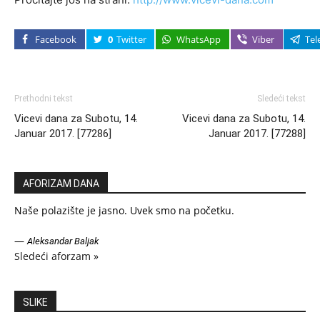
Facebook
0
Twitter
WhatsApp
Viber
Tel
Prethodni tekst
Sledeći tekst
Vicevi dana za Subotu, 14.
Vicevi dana za Subotu, 14.
Januar 2017. [77286]
Januar 2017. [77288]
AFORIZAM DANA
Naše polazište je jasno. Uvek smo na početku.
—
Aleksandar Baljak
Sledeći aforzam »
SLIKE