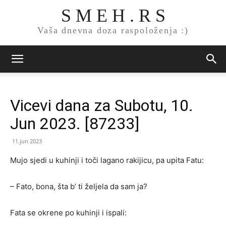
S M E H . R S
Vaša dnevna doza raspoloženja :)
Vicevi dana za Subotu, 10.
Jun 2023. [87233]
11.jun 2023
Mujo sjedi u kuhinji i toči lagano rakijicu, pa upita Fatu:
– Fato, bona, šta b’ ti željela da sam ja?
Fata se okrene po kuhinji i ispali: