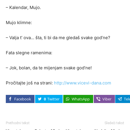
– Kalendar, Mujo.
Mujo klimne:
– Valja t’ ova… šta, ti bi da me gledaš svake god’ne?
Fata slegne ramenima:
– Jok, bolan, da te mijenjam svake god’ne!
Pročitajte još na strani:
http://www.vicevi-dana.com
Facebook
0
Twitter
WhatsApp
Viber
Tel
Prethodni tekst
Sledeći tekst