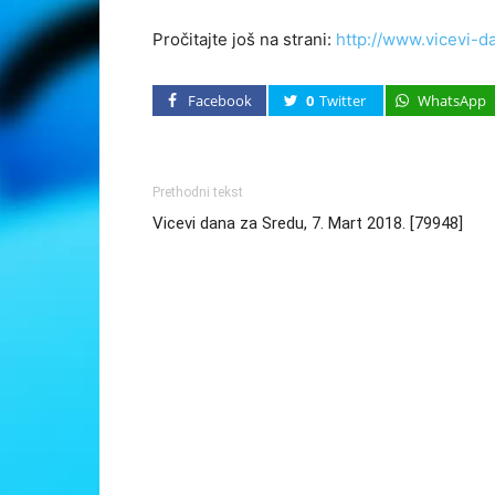
Pročitajte još na strani:
http://www.vicevi-d
Facebook
0
Twitter
WhatsApp
Prethodni tekst
Vicevi dana za Sredu, 7. Mart 2018. [79948]