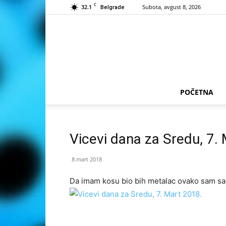
C
32.1
Subota, avgust 8, 2026
Belgrade
POČETNA
Vicevi dana za Sredu, 7.
8.mart 2018
Da imam kosu bio bih metalac ovako sam s