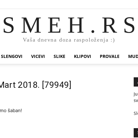
S M E H . R S
Vaša dnevna doza raspoloženja :)
SLENGOVI
VICEVI
SLIKE
KLIPOVI
PROVALE
MUD
 Mart 2018. [79949]
Ju
sv
amo šaban!
Sl