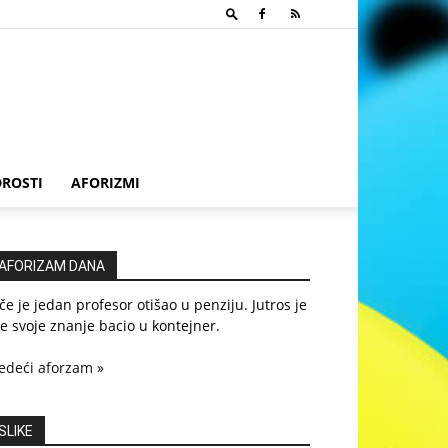
ROSTI
AFORIZMI
AFORIZAM DANA
če je jedan profesor otišao u penziju. Jutros je
e svoje znanje bacio u kontejner.
edeći aforzam »
SLIKE