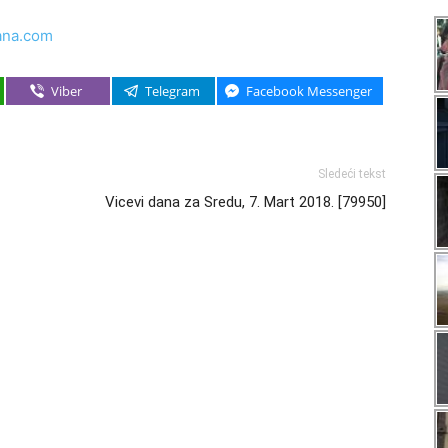
ana.com
Viber
Telegram
Facebook Messenger
Sledeći tekst
Vicevi dana za Sredu, 7. Mart 2018. [79950]