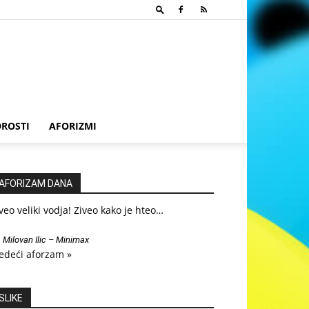
ROSTI
AFORIZMI
AFORIZAM DANA
veo veliki vodja! Ziveo kako je hteo…
—
Milovan Ilic – Minimax
edeći aforzam »
SLIKE