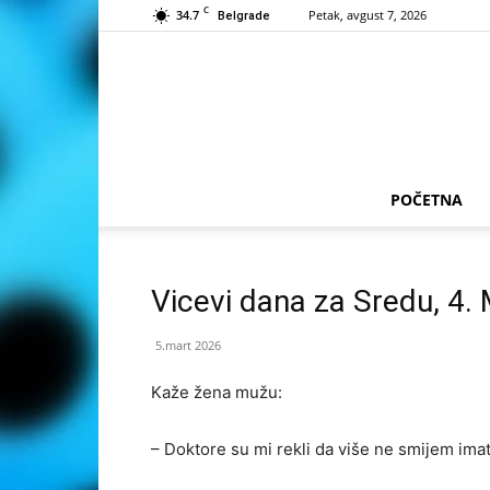
C
34.7
Petak, avgust 7, 2026
Belgrade
POČETNA
Vicevi dana za Sredu, 4.
5.mart 2026
Kaže žena mužu:
– Doktore su mi rekli da više ne smijem imat