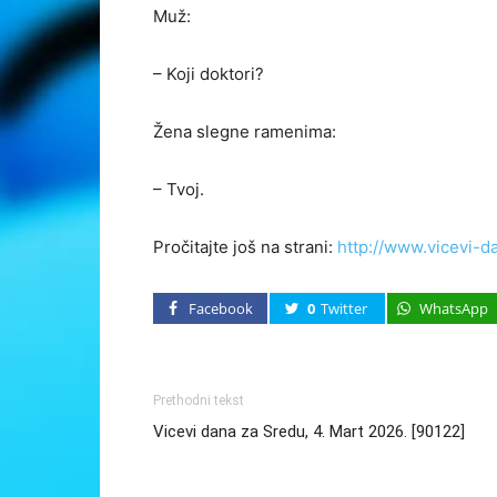
Muž:
– Koji doktori?
Žena slegne ramenima:
– Tvoj.
Pročitajte još na strani:
http://www.vicevi-d
Facebook
0
Twitter
WhatsApp
Prethodni tekst
Vicevi dana za Sredu, 4. Mart 2026. [90122]