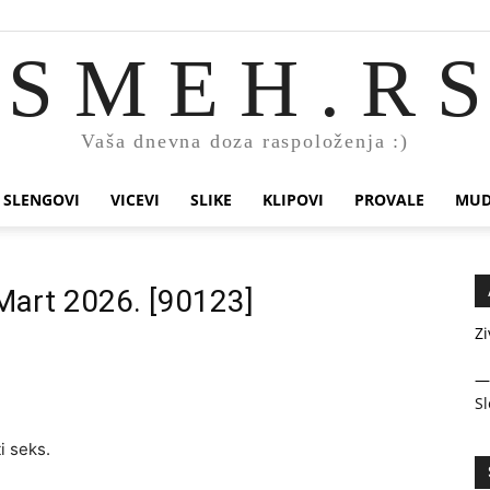
S M E H . R S
Vaša dnevna doza raspoloženja :)
SLENGOVI
VICEVI
SLIKE
KLIPOVI
PROVALE
MUD
 Mart 2026. [90123]
Zi
Sl
i seks.