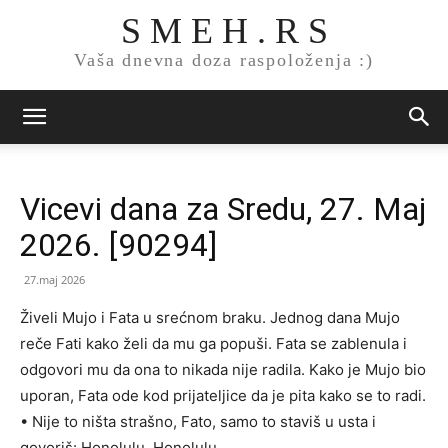
S M E H . R S
Vaša dnevna doza raspoloženja :)
Vicevi dana za Sredu, 27. Maj
2026. [90294]
27.maj 2026
Živeli Mujo i Fata u srećnom braku. Jednog dana Mujo
reče Fati kako želi da mu ga popuši. Fata se zablenula i
odgovori mu da ona to nikada nije radila. Kako je Mujo bio
uporan, Fata ode kod prijateljice da je pita kako se to radi.
• Nije to ništa strašno, Fato, samo to staviš u usta i
govoriš: Honolulu, Honolulu…