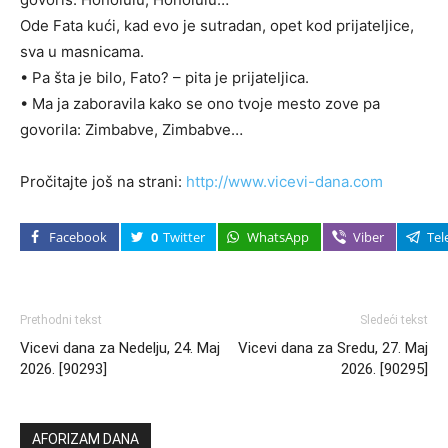
Ode Fata kući, kad evo je sutradan, opet kod prijateljice,
sva u masnicama.
• Pa šta je bilo, Fato? – pita je prijateljica.
• Ma ja zaboravila kako se ono tvoje mesto zove pa
govorila: Zimbabve, Zimbabve…
Pročitajte još na strani:
http://www.vicevi-dana.com
Facebook
0
Twitter
WhatsApp
Viber
Tel
Prethodni tekst
Sledeći tekst
Vicevi dana za Nedelju, 24. Maj
Vicevi dana za Sredu, 27. Maj
2026. [90293]
2026. [90295]
AFORIZAM DANA