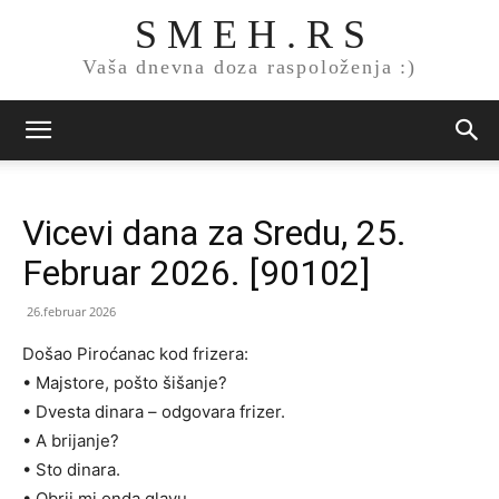
S M E H . R S
Vaša dnevna doza raspoloženja :)
Vicevi dana za Sredu, 25.
Februar 2026. [90102]
26.februar 2026
Došao Piroćanac kod frizera:
• Majstore, pošto šišanje?
• Dvesta dinara – odgovara frizer.
• A brijanje?
• Sto dinara.
• Obrij mi onda glavu.