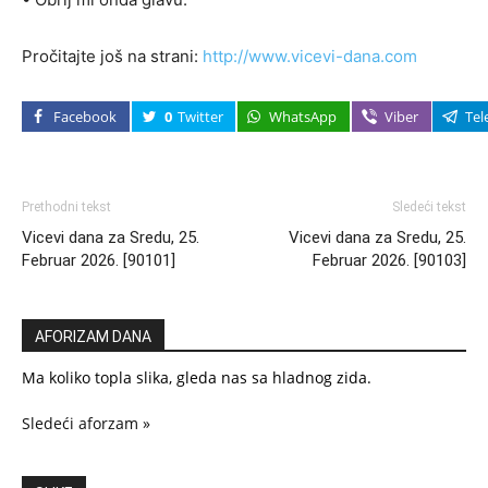
Pročitajte još na strani:
http://www.vicevi-dana.com
Facebook
0
Twitter
WhatsApp
Viber
Tel
Prethodni tekst
Sledeći tekst
Vicevi dana za Sredu, 25.
Vicevi dana za Sredu, 25.
Februar 2026. [90101]
Februar 2026. [90103]
AFORIZAM DANA
Ma koliko topla slika, gleda nas sa hladnog zida.
Sledeći aforzam »