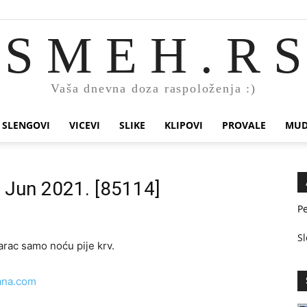
S M E H . R S
Vaša dnevna doza raspoloženja :)
SLENGOVI
VICEVI
SLIKE
KLIPOVI
PROVALE
MUD
. Jun 2021. [85114]
Pe
Sl
ma­rac sa­mo no­ću pi­je krv.
ana.com