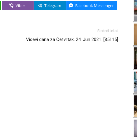
Viber
Telegram
Facebook Messenger
Sledeći tekst
Vicevi dana za Četvrtak, 24. Jun 2021. [85115]