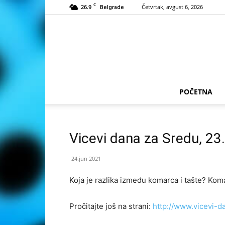
C
26.9
Četvrtak, avgust 6, 2026
Belgrade
POČETNA
Vicevi dana za Sredu, 23
24.jun 2021
Ko­ja je ra­zli­ka iz­me­đu ko­ma­r­ca i ta­šte? Ko­
Pročitajte još na strani:
http://www.vicevi-d