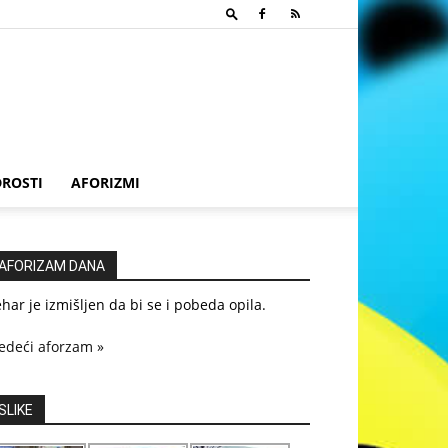
ROSTI
AFORIZMI
AFORIZAM DANA
har je izmišljen da bi se i pobeda opila.
edeći aforzam »
SLIKE