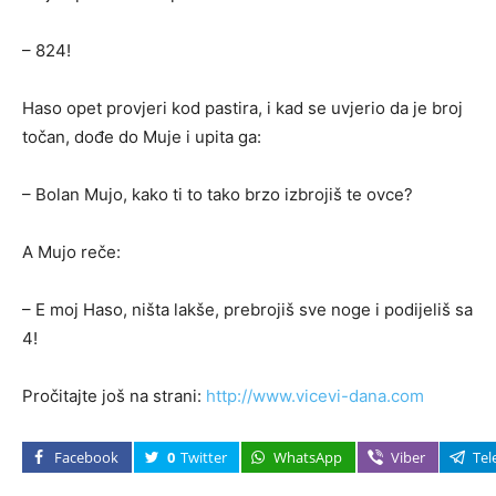
– 824!
Haso opet provjeri kod pastira, i kad se uvjerio da je broj
točan, dođe do Muje i upita ga:
– Bolan Mujo, kako ti to tako brzo izbrojiš te ovce?
A Mujo reče:
– E moj Haso, ništa lakše, prebrojiš sve noge i podijeliš sa
4!
Pročitajte još na strani:
http://www.vicevi-dana.com
Facebook
0
Twitter
WhatsApp
Viber
Tel