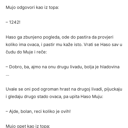
Mujo odgovori kao iz topa:
– 1242!
Haso ga zbunjeno pogleda, ode do pastira da provjeri
koliko ima ovaca, i pastir mu kaže isto. Vrati se Haso sav u
čudu do Muje i reče:
– Dobro, ba, ajmo na onu drugu livadu, bolja je hladovina
…
Uvale se oni pod ogroman hrast na drugoj livadi, pijuckaju
i gledaju drugo stado ovaca, pa upita Haso Muju:
– Ajde, bolan, reci koliko je ovih!
Mujo opet kao iz topa: