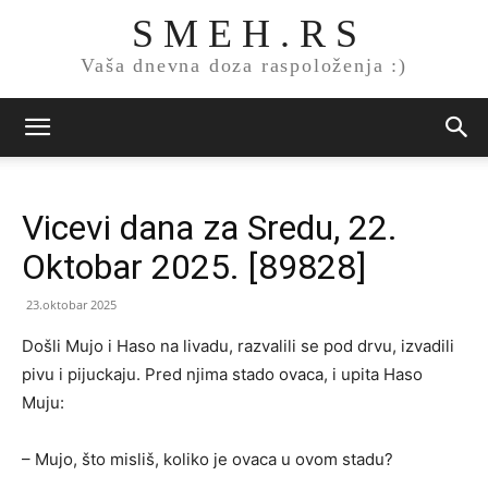
S M E H . R S
Vaša dnevna doza raspoloženja :)
Vicevi dana za Sredu, 22.
Oktobar 2025. [89828]
23.oktobar 2025
Došli Mujo i Haso na livadu, razvalili se pod drvu, izvadili
pivu i pijuckaju. Pred njima stado ovaca, i upita Haso
Muju:
– Mujo, što misliš, koliko je ovaca u ovom stadu?