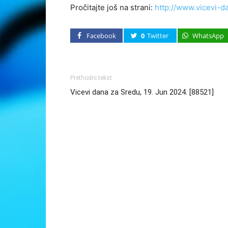
Pročitajte još na strani:
http://www.vicevi-d
Facebook
0
Twitter
WhatsApp
Prethodni tekst
Vicevi dana za Sredu, 19. Jun 2024. [88521]