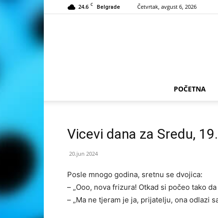
C
24.6
Četvrtak, avgust 6, 2026
Belgrade
POČETNA
Vicevi dana za Sredu, 19
20.jun 2024
Posle mnogo godina, sretnu se dvojica:
– „Ooo, nova frizura! Otkad si počeo tako da
– „Ma ne tjeram je ja, prijatelju, ona odlazi 