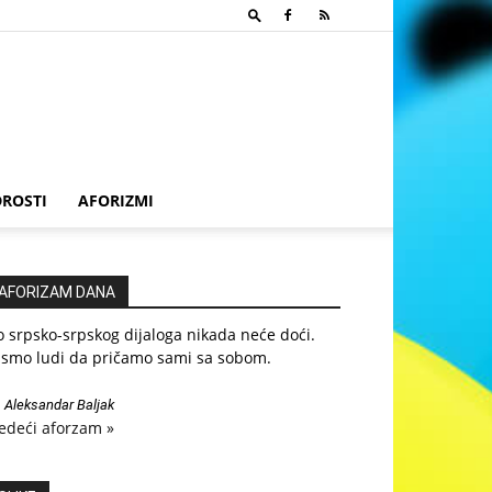
ROSTI
AFORIZMI
AFORIZAM DANA
 srpsko-srpskog dijaloga nikada neće doći.
ismo ludi da pričamo sami sa sobom.
—
Aleksandar Baljak
edeći aforzam »