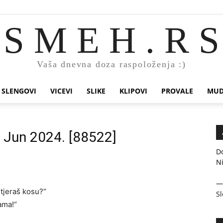
S M E H . R S
Vaša dnevna doza raspoloženja :)
SLENGOVI
VICEVI
SLIKE
KLIPOVI
PROVALE
MUD
. Jun 2024. [88522]
Do
N
 tjeraš kosu?“
Sl
sama!“