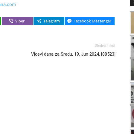
ana.com
Viber
Telegram
Facebook Messenger
Sledeći tekst
Vicevi dana za Sredu, 19. Jun 2024. [88523]