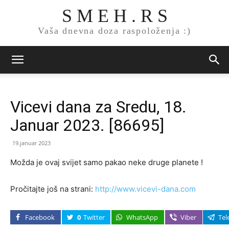
S M E H . R S
Vaša dnevna doza raspoloženja :)
Vicevi dana za Sredu, 18.
Januar 2023. [86695]
19.januar 2023
Možda je ovaj svijet samo pakao neke druge planete !
Pročitajte još na strani:
http://www.vicevi-dana.com
Facebook
0
Twitter
WhatsApp
Viber
Tel