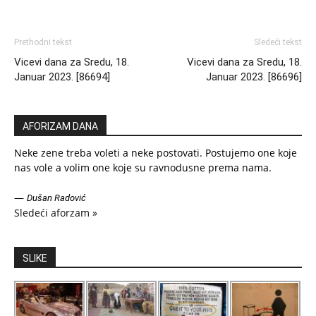
Prethodni tekst
Sledeći tekst
Vicevi dana za Sredu, 18.
Vicevi dana za Sredu, 18.
Januar 2023. [86694]
Januar 2023. [86696]
AFORIZAM DANA
Neke zene treba voleti a neke postovati. Postujemo one koje
nas vole a volim one koje su ravnodusne prema nama.
—
Dušan Radović
Sledeći aforzam »
SLIKE